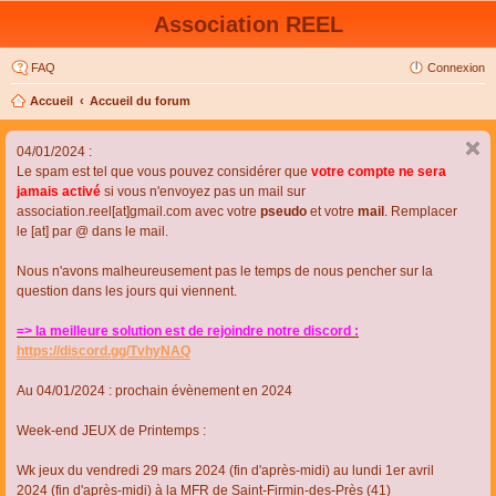
Association REEL
FAQ
Connexion
Accueil
Accueil du forum
04/01/2024 :
Le spam est tel que vous pouvez considérer que
votre compte ne sera
jamais activé
si vous n'envoyez pas un mail sur
association.reel[at]gmail.com avec votre
pseudo
et votre
mail
. Remplacer
le [at] par @ dans le mail.
Nous n'avons malheureusement pas le temps de nous pencher sur la
question dans les jours qui viennent.
=> la meilleure solution est de rejoindre notre discord :
https://discord.gg/TvhyNAQ
Au 04/01/2024 : prochain évènement en 2024
Week-end JEUX de Printemps :
Wk jeux du vendredi 29 mars 2024 (fin d'après-midi) au lundi 1er avril
2024 (fin d'après-midi) à la MFR de Saint-Firmin-des-Près (41)