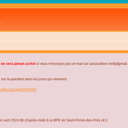
L
 ne sera jamais activé
si vous n'envoyez pas un mail sur association.reel[at]gmai
r la question dans les jours qui viennent.
s://discord.gg/TvhyNAQ
r avril 2024 (fin d'après-midi) à la MFR de Saint-Firmin-des-Près (41)