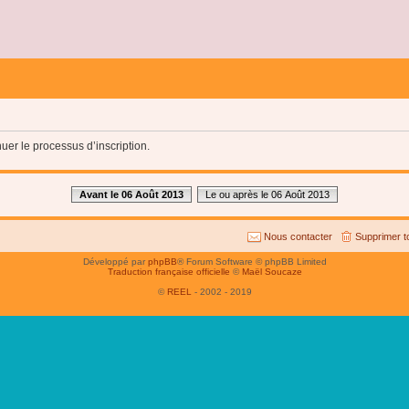
uer le processus d’inscription.
Avant le 06 Août 2013
Le ou après le 06 Août 2013
Nous contacter
Supprimer t
Développé par
phpBB
® Forum Software © phpBB Limited
Traduction française officielle
©
Maël Soucaze
©
REEL
- 2002 - 2019