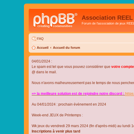
Association REEL
Forum de l'association de jeux REE
FAQ
Accueil
Accueil du forum
04/01/2024 :
Le spam est tel que vous pouvez considérer que
votre compte
@ dans le mail.
Nous n'avons malheureusement pas le temps de nous pencher su
=> la meilleure solution est de rejoindre notre discord :
http
Au 04/01/2024 : prochain évènement en 2024
Week-end JEUX de Printemps :
Wk jeux du vendredi 29 mars 2024 (fin d'après-midi) au lundi 1e
Inscriptions à venir plus tard