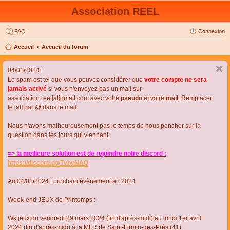
Association REEL
FAQ
Connexion
Accueil
Accueil du forum
04/01/2024 :
Le spam est tel que vous pouvez considérer que
votre compte ne sera
jamais activé
si vous n'envoyez pas un mail sur
association.reel[at]gmail.com avec votre
pseudo
et votre
mail
. Remplacer
le [at] par @ dans le mail.
Nous n'avons malheureusement pas le temps de nous pencher sur la
question dans les jours qui viennent.
=> la meilleure solution est de rejoindre notre discord :
https://discord.gg/TvhyNAQ
Au 04/01/2024 : prochain évènement en 2024
Week-end JEUX de Printemps :
Wk jeux du vendredi 29 mars 2024 (fin d'après-midi) au lundi 1er avril
2024 (fin d'après-midi) à la MFR de Saint-Firmin-des-Près (41)