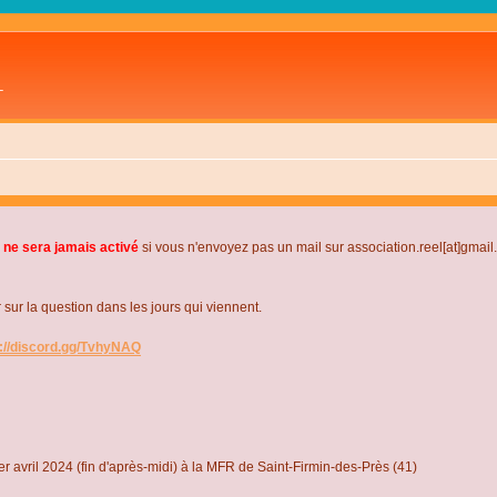
L
 ne sera jamais activé
si vous n'envoyez pas un mail sur association.reel[at]gmai
r la question dans les jours qui viennent.
s://discord.gg/TvhyNAQ
r avril 2024 (fin d'après-midi) à la MFR de Saint-Firmin-des-Près (41)