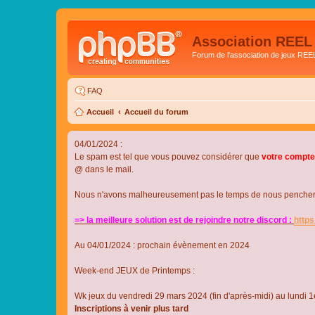
Association REEL
Forum de l'association de jeux REE
FAQ
Accueil
Accueil du forum
04/01/2024 :
Le spam est tel que vous pouvez considérer que
votre compte
@ dans le mail.
Nous n'avons malheureusement pas le temps de nous pencher su
=> la meilleure solution est de rejoindre notre discord :
http
Au 04/01/2024 : prochain évènement en 2024
Week-end JEUX de Printemps :
Wk jeux du vendredi 29 mars 2024 (fin d'après-midi) au lundi 1e
Inscriptions à venir plus tard