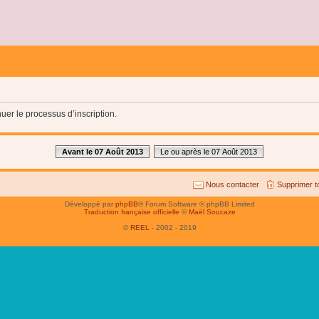
uer le processus d’inscription.
Avant le 07 Août 2013
Le ou après le 07 Août 2013
Nous contacter
Supprimer t
Développé par
phpBB
® Forum Software © phpBB Limited
Traduction française officielle
©
Maël Soucaze
©
REEL
- 2002 - 2019