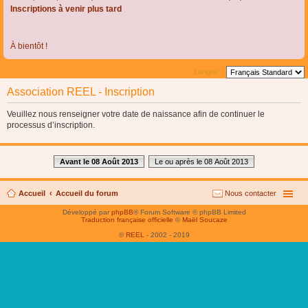
Inscriptions à venir plus tard
À bientôt !
Langue :
Association REEL - Inscription
Veuillez nous renseigner votre date de naissance afin de continuer le
processus d’inscription.
Avant le 08 Août 2013
Le ou après le 08 Août 2013
Accueil
Accueil du forum
Nous contacter
Développé par
phpBB
® Forum Software © phpBB Limited
Traduction française officielle
©
Maël Soucaze
©
REEL
- 2002 - 2019