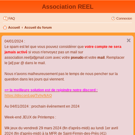
Association REEL
FAQ
Connexion
Accueil
Accueil du forum
04/01/2024 :
Le spam est tel que vous pouvez considérer que
votre compte ne sera
jamais activé
si vous n'envoyez pas un mail sur
association.reel[at]gmail.com avec votre
pseudo
et votre
mail
. Remplacer
le [at] par @ dans le mail.
Nous n'avons malheureusement pas le temps de nous pencher sur la
question dans les jours qui viennent.
=> la meilleure solution est de rejoindre notre discord :
https://discord.gg/TvhyNAQ
Au 04/01/2024 : prochain évènement en 2024
Week-end JEUX de Printemps :
Wk jeux du vendredi 29 mars 2024 (fin d'après-midi) au lundi 1er avril
2024 (fin d'après-midi) à la MFR de Saint-Firmin-des-Près (41)