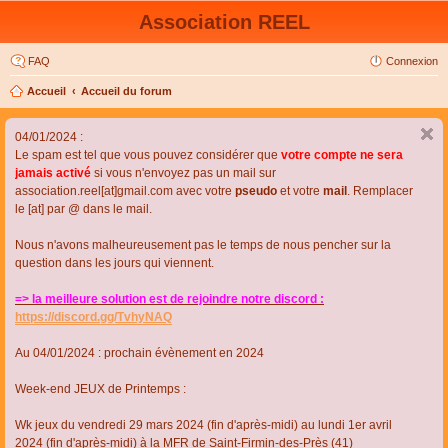
Association REEL
FAQ
Connexion
Accueil
Accueil du forum
04/01/2024 :
Le spam est tel que vous pouvez considérer que
votre compte ne sera
jamais activé
si vous n'envoyez pas un mail sur
association.reel[at]gmail.com avec votre
pseudo
et votre
mail
. Remplacer
le [at] par @ dans le mail.
Nous n'avons malheureusement pas le temps de nous pencher sur la
question dans les jours qui viennent.
=> la meilleure solution est de rejoindre notre discord :
https://discord.gg/TvhyNAQ
Au 04/01/2024 : prochain évènement en 2024
Week-end JEUX de Printemps :
Wk jeux du vendredi 29 mars 2024 (fin d'après-midi) au lundi 1er avril
2024 (fin d'après-midi) à la MFR de Saint-Firmin-des-Près (41)