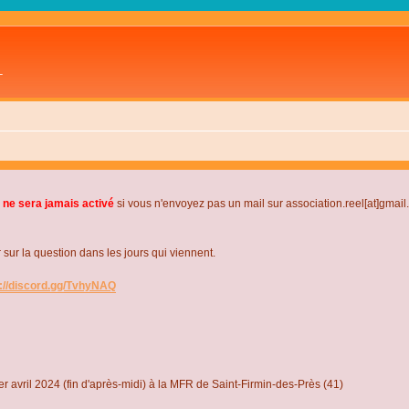
L
 ne sera jamais activé
si vous n'envoyez pas un mail sur association.reel[at]gmai
r la question dans les jours qui viennent.
s://discord.gg/TvhyNAQ
r avril 2024 (fin d'après-midi) à la MFR de Saint-Firmin-des-Près (41)