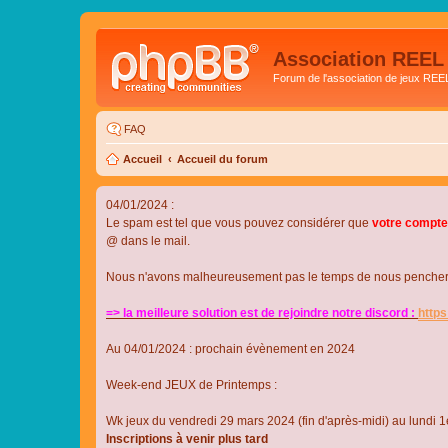
Association REEL
Forum de l'association de jeux REE
FAQ
Accueil
Accueil du forum
04/01/2024 :
Le spam est tel que vous pouvez considérer que
votre compte
@ dans le mail.
Nous n'avons malheureusement pas le temps de nous pencher su
=> la meilleure solution est de rejoindre notre discord :
http
Au 04/01/2024 : prochain évènement en 2024
Week-end JEUX de Printemps :
Wk jeux du vendredi 29 mars 2024 (fin d'après-midi) au lundi 1e
Inscriptions à venir plus tard