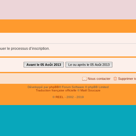
uer le processus d’inscription.
Avant le 05 Août 2013
Le ou après le 05 Août 2013
Nous contacter
Supprimer t
Développé par
phpBB
® Forum Software © phpBB Limited
Traduction française officielle
©
Maël Soucaze
©
REEL
- 2002 - 2019