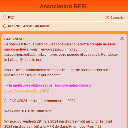
Association REEL
FAQ
Connexion
Accueil
Accueil du forum
04/01/2024 :
Le spam est tel que vous pouvez considérer que
votre compte ne sera
jamais activé
si vous n'envoyez pas un mail sur
association.reel[at]gmail.com avec votre
pseudo
et votre
mail
. Remplacer
le [at] par @ dans le mail.
Nous n'avons malheureusement pas le temps de nous pencher sur la
question dans les jours qui viennent.
=> la meilleure solution est de rejoindre notre discord :
https://discord.gg/TvhyNAQ
Au 04/01/2024 : prochain évènement en 2024
Week-end JEUX de Printemps :
Wk jeux du vendredi 29 mars 2024 (fin d'après-midi) au lundi 1er avril
2024 (fin d'après-midi) à la MFR de Saint-Firmin-des-Près (41)