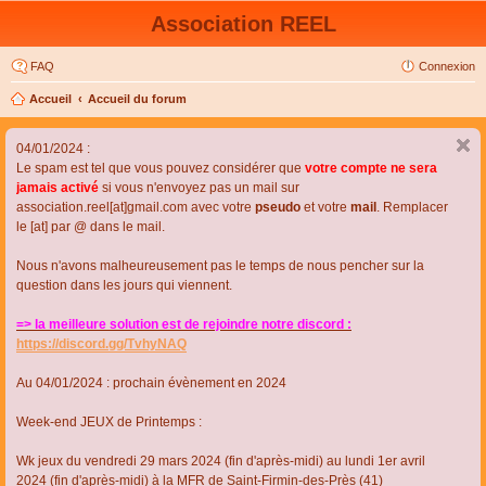
Association REEL
FAQ
Connexion
Accueil
Accueil du forum
04/01/2024 :
Le spam est tel que vous pouvez considérer que
votre compte ne sera
jamais activé
si vous n'envoyez pas un mail sur
association.reel[at]gmail.com avec votre
pseudo
et votre
mail
. Remplacer
le [at] par @ dans le mail.
Nous n'avons malheureusement pas le temps de nous pencher sur la
question dans les jours qui viennent.
=> la meilleure solution est de rejoindre notre discord :
https://discord.gg/TvhyNAQ
Au 04/01/2024 : prochain évènement en 2024
Week-end JEUX de Printemps :
Wk jeux du vendredi 29 mars 2024 (fin d'après-midi) au lundi 1er avril
2024 (fin d'après-midi) à la MFR de Saint-Firmin-des-Près (41)