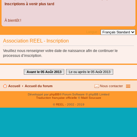
Inscriptions à venir plus tard
À bientôt !
Langue :
Association REEL - Inscription
Veuillez nous renseigner votre date de naissance afin de continuer le
processus d’inscription.
Avant le 05 Août 2013
Le ou après le 05 Août 2013
Accueil
Accueil du forum
Nous contacter
Développé par
phpBB
® Forum Software © phpBB Limited
Traduction française officielle
©
Maël Soucaze
©
REEL
- 2002 - 2019