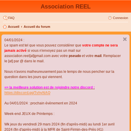
Association REEL
FAQ
Connexion
Accueil
Accueil du forum
04/01/2024 :
Le spam est tel que vous pouvez considérer que
votre compte ne sera
jamais activé
si vous n'envoyez pas un mail sur
association.reel[at]gmail.com avec votre
pseudo
et votre
mail
. Remplacer
le [at] par @ dans le mail.
Nous n'avons malheureusement pas le temps de nous pencher sur la
question dans les jours qui viennent.
=> la meilleure solution est de rejoindre notre discord :
https://discord.gg/TvhyNAQ
Au 04/01/2024 : prochain évènement en 2024
Week-end JEUX de Printemps :
Wk jeux du vendredi 29 mars 2024 (fin d'après-midi) au lundi 1er avril
2024 (fin d'après-midi) à la MFR de Saint-Firmin-des-Près (41)