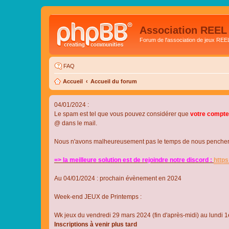
Association REEL
Forum de l'association de jeux REE
FAQ
Accueil
Accueil du forum
04/01/2024 :
Le spam est tel que vous pouvez considérer que
votre compte
@ dans le mail.
Nous n'avons malheureusement pas le temps de nous pencher su
=> la meilleure solution est de rejoindre notre discord :
http
Au 04/01/2024 : prochain évènement en 2024
Week-end JEUX de Printemps :
Wk jeux du vendredi 29 mars 2024 (fin d'après-midi) au lundi 1e
Inscriptions à venir plus tard