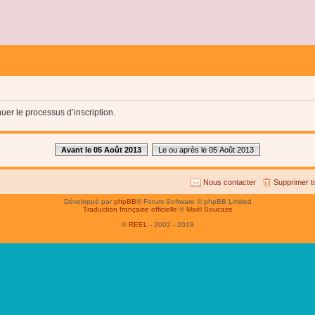
uer le processus d’inscription.
Avant le 05 Août 2013
Le ou après le 05 Août 2013
Nous contacter
Supprimer t
Développé par
phpBB
® Forum Software © phpBB Limited
Traduction française officielle
©
Maël Soucaze
©
REEL
- 2002 - 2019