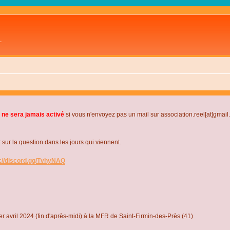
L
 ne sera jamais activé
si vous n'envoyez pas un mail sur association.reel[at]gmai
r la question dans les jours qui viennent.
s://discord.gg/TvhyNAQ
r avril 2024 (fin d'après-midi) à la MFR de Saint-Firmin-des-Près (41)