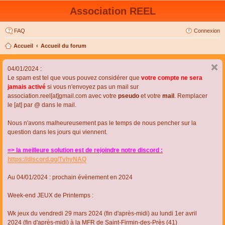
Association REEL
FAQ
Connexion
Accueil
Accueil du forum
04/01/2024 :
Le spam est tel que vous pouvez considérer que
votre compte ne sera
jamais activé
si vous n'envoyez pas un mail sur
association.reel[at]gmail.com avec votre
pseudo
et votre
mail
. Remplacer
le [at] par @ dans le mail.
Nous n'avons malheureusement pas le temps de nous pencher sur la
question dans les jours qui viennent.
=> la meilleure solution est de rejoindre notre discord :
https://discord.gg/TvhyNAQ
Au 04/01/2024 : prochain évènement en 2024
Week-end JEUX de Printemps :
Wk jeux du vendredi 29 mars 2024 (fin d'après-midi) au lundi 1er avril
2024 (fin d'après-midi) à la MFR de Saint-Firmin-des-Près (41)