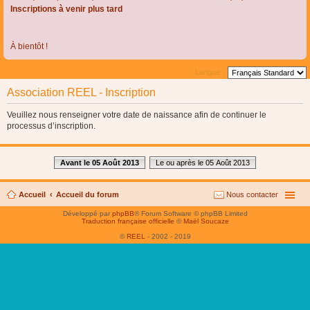
Inscriptions à venir plus tard
À bientôt !
Langue :
Association REEL - Inscription
Veuillez nous renseigner votre date de naissance afin de continuer le
processus d’inscription.
Avant le 05 Août 2013
Le ou après le 05 Août 2013
Accueil
Accueil du forum
Nous contacter
Développé par
phpBB
® Forum Software © phpBB Limited
Traduction française officielle
©
Maël Soucaze
©
REEL
- 2002 - 2019