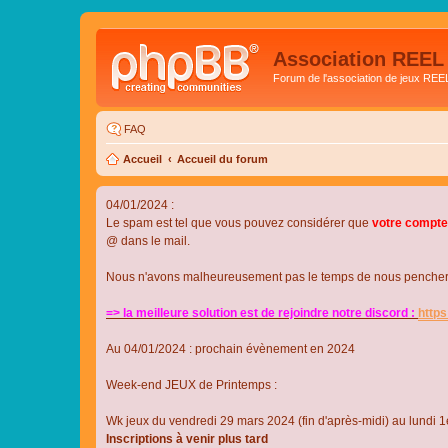
Association REEL
Forum de l'association de jeux REE
FAQ
Accueil
Accueil du forum
04/01/2024 :
Le spam est tel que vous pouvez considérer que
votre compte
@ dans le mail.
Nous n'avons malheureusement pas le temps de nous pencher su
=> la meilleure solution est de rejoindre notre discord :
http
Au 04/01/2024 : prochain évènement en 2024
Week-end JEUX de Printemps :
Wk jeux du vendredi 29 mars 2024 (fin d'après-midi) au lundi 1e
Inscriptions à venir plus tard