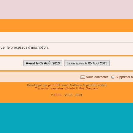
uer le processus d’inscription.
Avant le 05 Août 2013
Le ou après le 05 Août 2013
Nous contacter
Supprimer t
Développé par
phpBB
® Forum Software © phpBB Limited
Traduction française officielle
©
Maël Soucaze
©
REEL
- 2002 - 2019