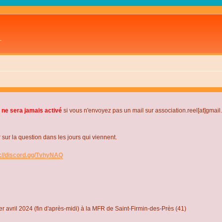
L
 ne sera jamais activé
si vous n'envoyez pas un mail sur association.reel[at]gmai
r la question dans les jours qui viennent.
s://discord.gg/TvhyNAQ
r avril 2024 (fin d'après-midi) à la MFR de Saint-Firmin-des-Près (41)