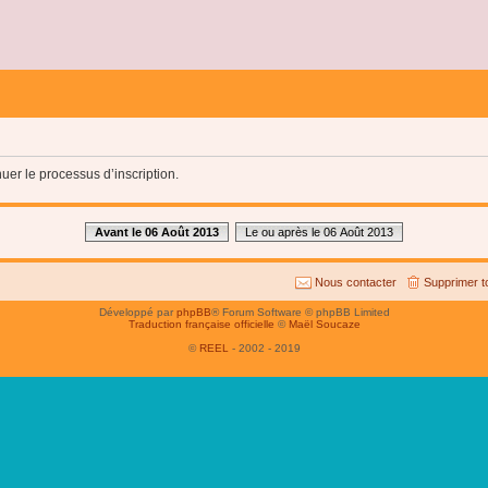
uer le processus d’inscription.
Avant le 06 Août 2013
Le ou après le 06 Août 2013
Nous contacter
Supprimer t
Développé par
phpBB
® Forum Software © phpBB Limited
Traduction française officielle
©
Maël Soucaze
©
REEL
- 2002 - 2019