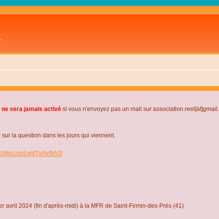
L
 ne sera jamais activé
si vous n'envoyez pas un mail sur association.reel[at]gmai
r la question dans les jours qui viennent.
s://discord.gg/TvhyNAQ
r avril 2024 (fin d'après-midi) à la MFR de Saint-Firmin-des-Près (41)