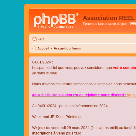
Association REEL
Forum de l'association de jeux REE
FAQ
Accueil
Accueil du forum
04/01/2024 :
Le spam est tel que vous pouvez considérer que
votre compte
@ dans le mail.
Nous n'avons malheureusement pas le temps de nous pencher su
=> la meilleure solution est de rejoindre notre discord :
http
Au 04/01/2024 : prochain évènement en 2024
Week-end JEUX de Printemps :
Wk jeux du vendredi 29 mars 2024 (fin d'après-midi) au lundi 1e
Inscriptions à venir plus tard