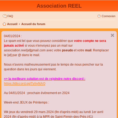
Association REEL
FAQ
Connexion
Accueil
Accueil du forum
04/01/2024 :
Le spam est tel que vous pouvez considérer que
votre compte ne sera
jamais activé
si vous n'envoyez pas un mail sur
association.reel[at]gmail.com avec votre
pseudo
et votre
mail
. Remplacer
le [at] par @ dans le mail.
Nous n'avons malheureusement pas le temps de nous pencher sur la
question dans les jours qui viennent.
=> la meilleure solution est de rejoindre notre discord :
https://discord.gg/TvhyNAQ
Au 04/01/2024 : prochain évènement en 2024
Week-end JEUX de Printemps :
Wk jeux du vendredi 29 mars 2024 (fin d'après-midi) au lundi 1er avril
2024 (fin d'après-midi) à la MFR de Saint-Firmin-des-Près (41)