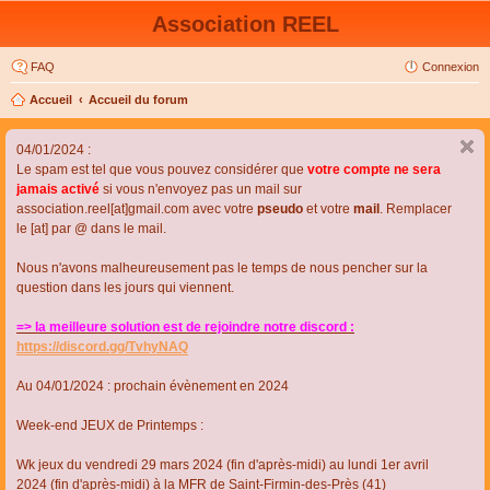
Association REEL
FAQ
Connexion
Accueil
Accueil du forum
04/01/2024 :
Le spam est tel que vous pouvez considérer que
votre compte ne sera
jamais activé
si vous n'envoyez pas un mail sur
association.reel[at]gmail.com avec votre
pseudo
et votre
mail
. Remplacer
le [at] par @ dans le mail.
Nous n'avons malheureusement pas le temps de nous pencher sur la
question dans les jours qui viennent.
=> la meilleure solution est de rejoindre notre discord :
https://discord.gg/TvhyNAQ
Au 04/01/2024 : prochain évènement en 2024
Week-end JEUX de Printemps :
Wk jeux du vendredi 29 mars 2024 (fin d'après-midi) au lundi 1er avril
2024 (fin d'après-midi) à la MFR de Saint-Firmin-des-Près (41)