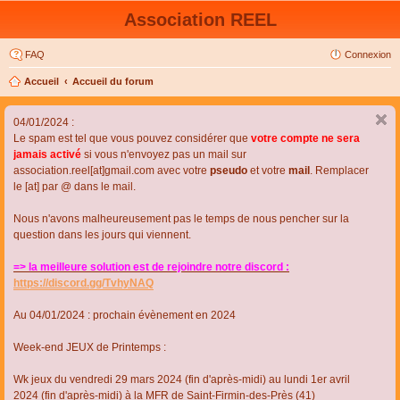
Association REEL
FAQ
Connexion
Accueil
Accueil du forum
04/01/2024 :
Le spam est tel que vous pouvez considérer que
votre compte ne sera
jamais activé
si vous n'envoyez pas un mail sur
association.reel[at]gmail.com avec votre
pseudo
et votre
mail
. Remplacer
le [at] par @ dans le mail.
Nous n'avons malheureusement pas le temps de nous pencher sur la
question dans les jours qui viennent.
=> la meilleure solution est de rejoindre notre discord :
https://discord.gg/TvhyNAQ
Au 04/01/2024 : prochain évènement en 2024
Week-end JEUX de Printemps :
Wk jeux du vendredi 29 mars 2024 (fin d'après-midi) au lundi 1er avril
2024 (fin d'après-midi) à la MFR de Saint-Firmin-des-Près (41)