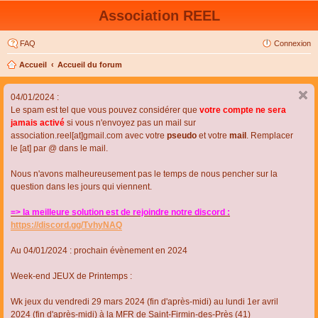
Association REEL
FAQ
Connexion
Accueil
Accueil du forum
04/01/2024 :
Le spam est tel que vous pouvez considérer que
votre compte ne sera
jamais activé
si vous n'envoyez pas un mail sur
association.reel[at]gmail.com avec votre
pseudo
et votre
mail
. Remplacer
le [at] par @ dans le mail.
Nous n'avons malheureusement pas le temps de nous pencher sur la
question dans les jours qui viennent.
=> la meilleure solution est de rejoindre notre discord :
https://discord.gg/TvhyNAQ
Au 04/01/2024 : prochain évènement en 2024
Week-end JEUX de Printemps :
Wk jeux du vendredi 29 mars 2024 (fin d'après-midi) au lundi 1er avril
2024 (fin d'après-midi) à la MFR de Saint-Firmin-des-Près (41)