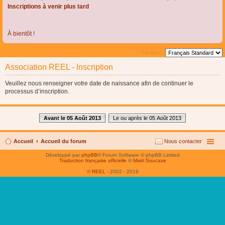
Inscriptions à venir plus tard
À bientôt !
Langue :
Association REEL - Inscription
Veuillez nous renseigner votre date de naissance afin de continuer le
processus d’inscription.
Avant le 05 Août 2013
Le ou après le 05 Août 2013
Accueil
Accueil du forum
Nous contacter
Développé par
phpBB
® Forum Software © phpBB Limited
Traduction française officielle
©
Maël Soucaze
©
REEL
- 2002 - 2019