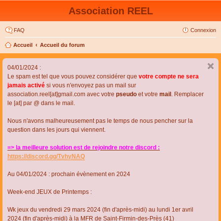
Association REEL
FAQ
Connexion
Accueil
Accueil du forum
04/01/2024 :
Le spam est tel que vous pouvez considérer que
votre compte ne sera
jamais activé
si vous n'envoyez pas un mail sur
association.reel[at]gmail.com avec votre
pseudo
et votre
mail
. Remplacer
le [at] par @ dans le mail.
Nous n'avons malheureusement pas le temps de nous pencher sur la
question dans les jours qui viennent.
=> la meilleure solution est de rejoindre notre discord :
https://discord.gg/TvhyNAQ
Au 04/01/2024 : prochain évènement en 2024
Week-end JEUX de Printemps :
Wk jeux du vendredi 29 mars 2024 (fin d'après-midi) au lundi 1er avril
2024 (fin d'après-midi) à la MFR de Saint-Firmin-des-Près (41)