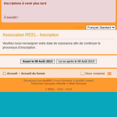
Inscriptions à venir plus tard
À bientôt !
Langue :
Association REEL - Inscription
Veuillez nous renseigner votre date de naissance afin de continuer le
processus d’inscription.
Avant le 08 Août 2013
Le ou après le 08 Août 2013
Accueil
Accueil du forum
Nous contacter
Développé par
phpBB
® Forum Software © phpBB Limited
Traduction française officielle
©
Maël Soucaze
©
REEL
- 2002 - 2019