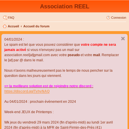
Association REEL
FAQ
Connexion
Accueil
Accueil du forum
04/01/2024 :
Le spam est tel que vous pouvez considérer que
votre compte ne sera
jamais activé
si vous n'envoyez pas un mail sur
association.reel[at]gmail.com avec votre
pseudo
et votre
mail
. Remplacer
le [at] par @ dans le mail.
Nous n'avons malheureusement pas le temps de nous pencher sur la
question dans les jours qui viennent.
=> la meilleure solution est de rejoindre notre discord :
https://discord.gg/TvhyNAQ
Au 04/01/2024 : prochain évènement en 2024
Week-end JEUX de Printemps :
Wk jeux du vendredi 29 mars 2024 (fin d'après-midi) au lundi 1er avril
2024 (fin d'après-midi) à la MFR de Saint-Firmin-des-Près (41)