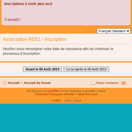
Inscriptions à venir plus tard
À bientôt !
Langue :
Association REEL - Inscription
Veuillez nous renseigner votre date de naissance afin de continuer le
processus d’inscription.
Avant le 05 Août 2013
Le ou après le 05 Août 2013
Accueil
Accueil du forum
Nous contacter
Développé par
phpBB
® Forum Software © phpBB Limited
Traduction française officielle
©
Maël Soucaze
©
REEL
- 2002 - 2019