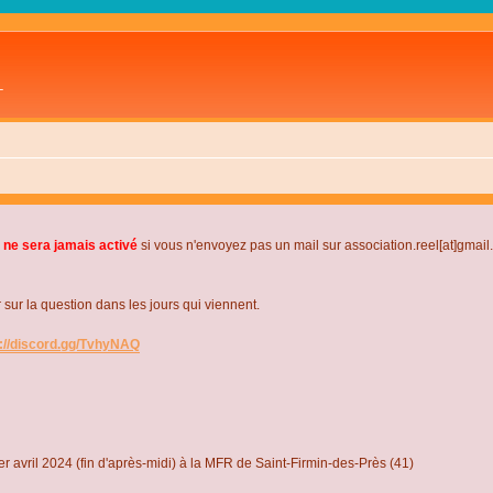
L
 ne sera jamais activé
si vous n'envoyez pas un mail sur association.reel[at]gmai
r la question dans les jours qui viennent.
s://discord.gg/TvhyNAQ
r avril 2024 (fin d'après-midi) à la MFR de Saint-Firmin-des-Près (41)