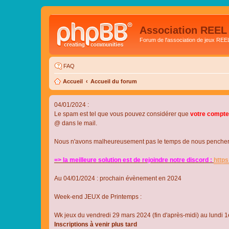
Association REEL
Forum de l'association de jeux REE
FAQ
Accueil
Accueil du forum
04/01/2024 :
Le spam est tel que vous pouvez considérer que
votre compte
@ dans le mail.
Nous n'avons malheureusement pas le temps de nous pencher su
=> la meilleure solution est de rejoindre notre discord :
http
Au 04/01/2024 : prochain évènement en 2024
Week-end JEUX de Printemps :
Wk jeux du vendredi 29 mars 2024 (fin d'après-midi) au lundi 1e
Inscriptions à venir plus tard