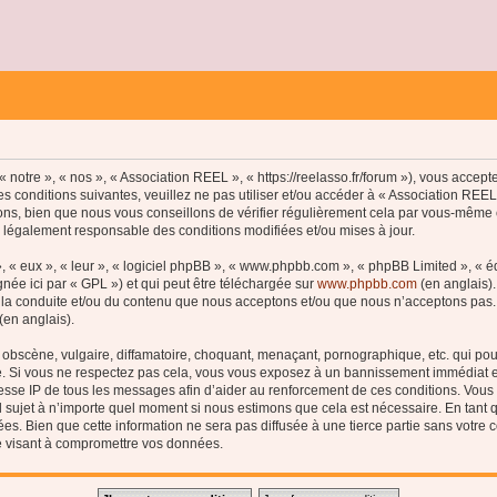
 notre », « nos », « Association REEL », « https://reelasso.fr/forum »), vous accep
s conditions suivantes, veuillez ne pas utiliser et/ou accéder à « Association REE
ns, bien que nous vous conseillons de vérifier régulièrement cela par vous-même c
e légalement responsable des conditions modifiées et/ou mises à jour.
, « eux », « leur », « logiciel phpBB », « www.phpbb.com », « phpBB Limited », « 
née ici par « GPL ») et qui peut être téléchargée sur
www.phpbb.com
(en anglais).
 la conduite et/ou du contenu que nous acceptons et/ou que nous n’acceptons pas. 
(en anglais).
bscène, vulgaire, diffamatoire, choquant, menaçant, pornographique, etc. qui pourr
le. Si vous ne respectez pas cela, vous vous exposez à un bannissement immédiat e
esse IP de tous les messages afin d’aider au renforcement de ces conditions. Vous a
el sujet à n’importe quel moment si nous estimons que cela est nécessaire. En tant q
s. Bien que cette information ne sera pas diffusée à une tierce partie sans votre
e visant à compromettre vos données.