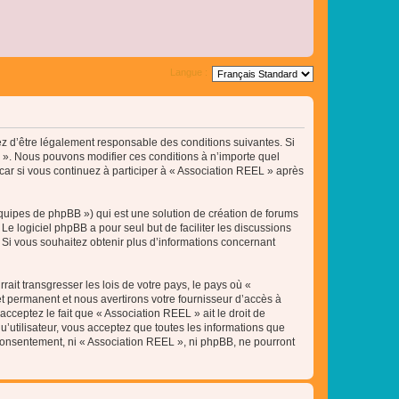
Langue :
tez d’être légalement responsable des conditions suivantes. Si
L ». Nous pouvons modifier ces conditions à n’importe quel
ar si vous continuez à participer à « Association REEL » après
équipes de phpBB ») qui est une solution de création de forums
 Le logiciel phpBB a pour seul but de faciliter les discussions
Si vous souhaitez obtenir plus d’informations concernant
ait transgresser les lois de votre pays, le pays où «
t permanent et nous avertirons votre fournisseur d’accès à
cceptez le fait que « Association REEL » ait le droit de
u’utilisateur, vous acceptez que toutes les informations que
 consentement, ni « Association REEL », ni phpBB, ne pourront