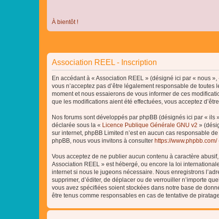
À bientôt !
Association REEL - Inscription
En accédant à « Association REEL » (désigné ici par « nous », «
vous n’acceptez pas d’être légalement responsable de toutes le
moment et nous essaierons de vous informer de ces modificatio
que les modifications aient été effectuées, vous acceptez d’êtr
Nos forums sont développés par phpBB (désignés ici par « ils »
déclarée sous la «
Licence Publique Générale GNU v2
» (désig
sur internet, phpBB Limited n’est en aucun cas responsable de
phpBB, nous vous invitons à consulter
https://www.phpbb.com/
Vous acceptez de ne publier aucun contenu à caractère abusif, o
Association REEL » est hébergé, ou encore la loi internationa
internet si nous le jugeons nécessaire. Nous enregistrons l’adr
supprimer, d’éditer, de déplacer ou de verrouiller n’importe qu
vous avez spécifiées soient stockées dans notre base de donnée
être tenus comme responsables en cas de tentative de piratag