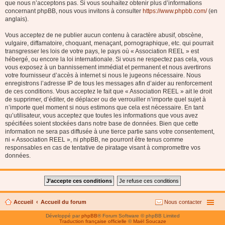
que nous n’acceptons pas. Si vous souhaitez obtenir plus d’informations
concernant phpBB, nous vous invitons à consulter
https://www.phpbb.com/
(en
anglais).
Vous acceptez de ne publier aucun contenu à caractère abusif, obscène,
vulgaire, diffamatoire, choquant, menaçant, pornographique, etc. qui pourrait
transgresser les lois de votre pays, le pays où « Association REEL » est
hébergé, ou encore la loi internationale. Si vous ne respectez pas cela, vous
vous exposez à un bannissement immédiat et permanent et nous avertirons
votre fournisseur d’accès à internet si nous le jugeons nécessaire. Nous
enregistrons l’adresse IP de tous les messages afin d’aider au renforcement
de ces conditions. Vous acceptez le fait que « Association REEL » ait le droit
de supprimer, d’éditer, de déplacer ou de verrouiller n’importe quel sujet à
n’importe quel moment si nous estimons que cela est nécessaire. En tant
qu’utilisateur, vous acceptez que toutes les informations que vous avez
spécifiées soient stockées dans notre base de données. Bien que cette
information ne sera pas diffusée à une tierce partie sans votre consentement,
ni « Association REEL », ni phpBB, ne pourront être tenus comme
responsables en cas de tentative de piratage visant à compromettre vos
données.
Accueil
Accueil du forum
Nous contacter
Développé par
phpBB
® Forum Software © phpBB Limited
Traduction française officielle
©
Maël Soucaze