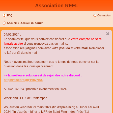
Association REEL
FAQ
Connexion
Accueil
Accueil du forum
04/01/2024 :
Le spam est tel que vous pouvez considérer que
votre compte ne sera
jamais activé
si vous n'envoyez pas un mail sur
association.reel[at]gmail.com avec votre
pseudo
et votre
mail
. Remplacer
le [at] par @ dans le mail.
Nous n'avons malheureusement pas le temps de nous pencher sur la
question dans les jours qui viennent.
=> la meilleure solution est de rejoindre notre discord :
https://discord.gg/TvhyNAQ
Au 04/01/2024 : prochain évènement en 2024
Week-end JEUX de Printemps :
Wk jeux du vendredi 29 mars 2024 (fin d'après-midi) au lundi 1er avril
2024 (fin d'après-midi) à la MFR de Saint-Firmin-des-Près (41)