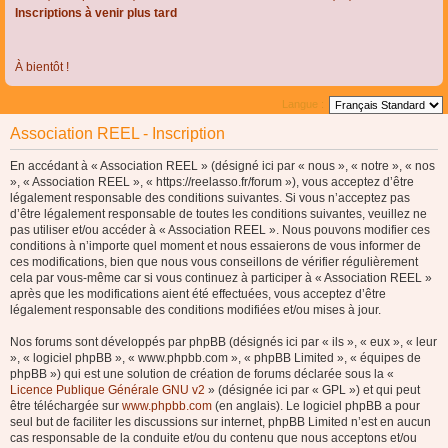
Inscriptions à venir plus tard
À bientôt !
Langue :
Association REEL - Inscription
En accédant à « Association REEL » (désigné ici par « nous », « notre », « nos
», « Association REEL », « https://reelasso.fr/forum »), vous acceptez d’être
légalement responsable des conditions suivantes. Si vous n’acceptez pas
d’être légalement responsable de toutes les conditions suivantes, veuillez ne
pas utiliser et/ou accéder à « Association REEL ». Nous pouvons modifier ces
conditions à n’importe quel moment et nous essaierons de vous informer de
ces modifications, bien que nous vous conseillons de vérifier régulièrement
cela par vous-même car si vous continuez à participer à « Association REEL »
après que les modifications aient été effectuées, vous acceptez d’être
légalement responsable des conditions modifiées et/ou mises à jour.
Nos forums sont développés par phpBB (désignés ici par « ils », « eux », « leur
», « logiciel phpBB », « www.phpbb.com », « phpBB Limited », « équipes de
phpBB ») qui est une solution de création de forums déclarée sous la «
Licence Publique Générale GNU v2
» (désignée ici par « GPL ») et qui peut
être téléchargée sur
www.phpbb.com
(en anglais). Le logiciel phpBB a pour
seul but de faciliter les discussions sur internet, phpBB Limited n’est en aucun
cas responsable de la conduite et/ou du contenu que nous acceptons et/ou