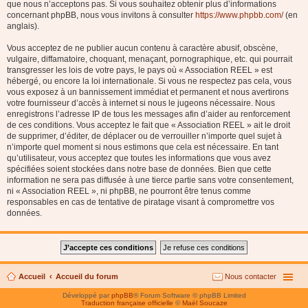
que nous n’acceptons pas. Si vous souhaitez obtenir plus d’informations
concernant phpBB, nous vous invitons à consulter
https://www.phpbb.com/
(en
anglais).
Vous acceptez de ne publier aucun contenu à caractère abusif, obscène,
vulgaire, diffamatoire, choquant, menaçant, pornographique, etc. qui pourrait
transgresser les lois de votre pays, le pays où « Association REEL » est
hébergé, ou encore la loi internationale. Si vous ne respectez pas cela, vous
vous exposez à un bannissement immédiat et permanent et nous avertirons
votre fournisseur d’accès à internet si nous le jugeons nécessaire. Nous
enregistrons l’adresse IP de tous les messages afin d’aider au renforcement
de ces conditions. Vous acceptez le fait que « Association REEL » ait le droit
de supprimer, d’éditer, de déplacer ou de verrouiller n’importe quel sujet à
n’importe quel moment si nous estimons que cela est nécessaire. En tant
qu’utilisateur, vous acceptez que toutes les informations que vous avez
spécifiées soient stockées dans notre base de données. Bien que cette
information ne sera pas diffusée à une tierce partie sans votre consentement,
ni « Association REEL », ni phpBB, ne pourront être tenus comme
responsables en cas de tentative de piratage visant à compromettre vos
données.
Accueil
Accueil du forum
Nous contacter
Développé par
phpBB
® Forum Software © phpBB Limited
Traduction française officielle
©
Maël Soucaze