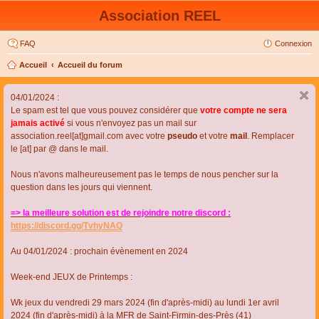
Association REEL
FAQ
Connexion
Accueil
Accueil du forum
04/01/2024 :
Le spam est tel que vous pouvez considérer que
votre compte ne sera
jamais activé
si vous n'envoyez pas un mail sur
association.reel[at]gmail.com avec votre
pseudo
et votre
mail
. Remplacer
le [at] par @ dans le mail.
Nous n'avons malheureusement pas le temps de nous pencher sur la
question dans les jours qui viennent.
=> la meilleure solution est de rejoindre notre discord :
https://discord.gg/TvhyNAQ
Au 04/01/2024 : prochain évènement en 2024
Week-end JEUX de Printemps :
Wk jeux du vendredi 29 mars 2024 (fin d'après-midi) au lundi 1er avril
2024 (fin d'après-midi) à la MFR de Saint-Firmin-des-Près (41)