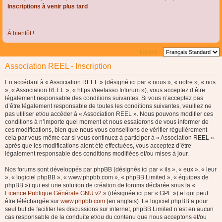
Inscriptions à venir plus tard
À bientôt !
Langue :
Association REEL - Inscription
En accédant à « Association REEL » (désigné ici par « nous », « notre », « nos
», « Association REEL », « https://reelasso.fr/forum »), vous acceptez d’être
légalement responsable des conditions suivantes. Si vous n’acceptez pas
d’être légalement responsable de toutes les conditions suivantes, veuillez ne
pas utiliser et/ou accéder à « Association REEL ». Nous pouvons modifier ces
conditions à n’importe quel moment et nous essaierons de vous informer de
ces modifications, bien que nous vous conseillons de vérifier régulièrement
cela par vous-même car si vous continuez à participer à « Association REEL »
après que les modifications aient été effectuées, vous acceptez d’être
légalement responsable des conditions modifiées et/ou mises à jour.
Nos forums sont développés par phpBB (désignés ici par « ils », « eux », « leur
», « logiciel phpBB », « www.phpbb.com », « phpBB Limited », « équipes de
phpBB ») qui est une solution de création de forums déclarée sous la «
Licence Publique Générale GNU v2
» (désignée ici par « GPL ») et qui peut
être téléchargée sur
www.phpbb.com
(en anglais). Le logiciel phpBB a pour
seul but de faciliter les discussions sur internet, phpBB Limited n’est en aucun
cas responsable de la conduite et/ou du contenu que nous acceptons et/ou