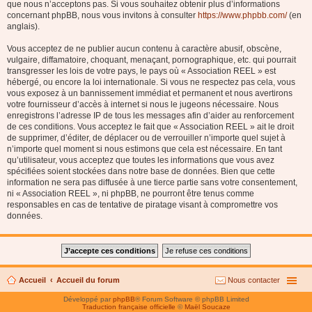
que nous n’acceptons pas. Si vous souhaitez obtenir plus d’informations
concernant phpBB, nous vous invitons à consulter
https://www.phpbb.com/
(en
anglais).
Vous acceptez de ne publier aucun contenu à caractère abusif, obscène,
vulgaire, diffamatoire, choquant, menaçant, pornographique, etc. qui pourrait
transgresser les lois de votre pays, le pays où « Association REEL » est
hébergé, ou encore la loi internationale. Si vous ne respectez pas cela, vous
vous exposez à un bannissement immédiat et permanent et nous avertirons
votre fournisseur d’accès à internet si nous le jugeons nécessaire. Nous
enregistrons l’adresse IP de tous les messages afin d’aider au renforcement
de ces conditions. Vous acceptez le fait que « Association REEL » ait le droit
de supprimer, d’éditer, de déplacer ou de verrouiller n’importe quel sujet à
n’importe quel moment si nous estimons que cela est nécessaire. En tant
qu’utilisateur, vous acceptez que toutes les informations que vous avez
spécifiées soient stockées dans notre base de données. Bien que cette
information ne sera pas diffusée à une tierce partie sans votre consentement,
ni « Association REEL », ni phpBB, ne pourront être tenus comme
responsables en cas de tentative de piratage visant à compromettre vos
données.
Accueil
Accueil du forum
Nous contacter
Développé par
phpBB
® Forum Software © phpBB Limited
Traduction française officielle
©
Maël Soucaze