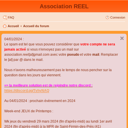
Association REEL
FAQ
Connexion
Accueil
Accueil du forum
04/01/2024 :
Le spam est tel que vous pouvez considérer que
votre compte ne sera
jamais activé
si vous n'envoyez pas un mail sur
association.reel[at]gmail.com avec votre
pseudo
et votre
mail
. Remplacer
le [at] par @ dans le mail.
Nous n'avons malheureusement pas le temps de nous pencher sur la
question dans les jours qui viennent.
=> la meilleure solution est de rejoindre notre discord :
https://discord.gg/TvhyNAQ
Au 04/01/2024 : prochain évènement en 2024
Week-end JEUX de Printemps :
Wk jeux du vendredi 29 mars 2024 (fin d'après-midi) au lundi 1er avril
2024 (fin d'après-midi) à la MFR de Saint-Firmin-des-Près (41)