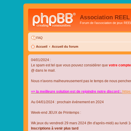
Association REEL
Forum de l'association de jeux REE
FAQ
Accueil
Accueil du forum
04/01/2024 :
Le spam est tel que vous pouvez considérer que
votre compte
@ dans le mail.
Nous n'avons malheureusement pas le temps de nous pencher su
=> la meilleure solution est de rejoindre notre discord :
http
Au 04/01/2024 : prochain évènement en 2024
Week-end JEUX de Printemps :
Wk jeux du vendredi 29 mars 2024 (fin d'après-midi) au lundi 1e
Inscriptions à venir plus tard