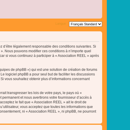
Langue :
tez d’être légalement responsable des conditions suivantes. Si
L ». Nous pouvons modifier ces conditions à n’importe quel
ar si vous continuez à participer à « Association REEL » après
équipes de phpBB ») qui est une solution de création de forums
 Le logiciel phpBB a pour seul but de faciliter les discussions
Si vous souhaitez obtenir plus d’informations concernant
ait transgresser les lois de votre pays, le pays où «
t permanent et nous avertirons votre fournisseur d’accès à
cceptez le fait que « Association REEL » ait le droit de
u’utilisateur, vous acceptez que toutes les informations que
 consentement, ni « Association REEL », ni phpBB, ne pourront