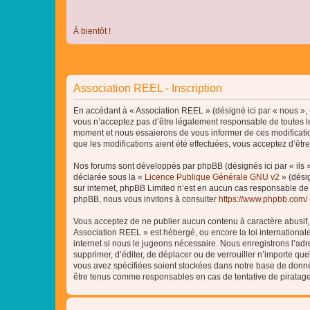
À bientôt !
Association REEL - Inscription
En accédant à « Association REEL » (désigné ici par « nous », «
vous n’acceptez pas d’être légalement responsable de toutes le
moment et nous essaierons de vous informer de ces modificatio
que les modifications aient été effectuées, vous acceptez d’êtr
Nos forums sont développés par phpBB (désignés ici par « ils »
déclarée sous la «
Licence Publique Générale GNU v2
» (désig
sur internet, phpBB Limited n’est en aucun cas responsable de
phpBB, nous vous invitons à consulter
https://www.phpbb.com/
Vous acceptez de ne publier aucun contenu à caractère abusif, o
Association REEL » est hébergé, ou encore la loi internationa
internet si nous le jugeons nécessaire. Nous enregistrons l’adr
supprimer, d’éditer, de déplacer ou de verrouiller n’importe qu
vous avez spécifiées soient stockées dans notre base de donnée
être tenus comme responsables en cas de tentative de piratag