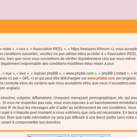
 notre », « nos », « Association REEL », « https://reelasso.fr/forum »), vous accep
s conditions suivantes, veuillez ne pas utiliser et/ou accéder à « Association REE
ns, bien que nous vous conseillons de vérifier régulièrement cela par vous-même c
e légalement responsable des conditions modifiées et/ou mises à jour.
, « eux », « leur », « logiciel phpBB », « www.phpbb.com », « phpBB Limited », « 
née ici par « GPL ») et qui peut être téléchargée sur
www.phpbb.com
(en anglais).
 la conduite et/ou du contenu que nous acceptons et/ou que nous n’acceptons pas. 
(en anglais).
bscène, vulgaire, diffamatoire, choquant, menaçant, pornographique, etc. qui pourr
le. Si vous ne respectez pas cela, vous vous exposez à un bannissement immédiat e
esse IP de tous les messages afin d’aider au renforcement de ces conditions. Vous a
el sujet à n’importe quel moment si nous estimons que cela est nécessaire. En tant q
s. Bien que cette information ne sera pas diffusée à une tierce partie sans votre
e visant à compromettre vos données.