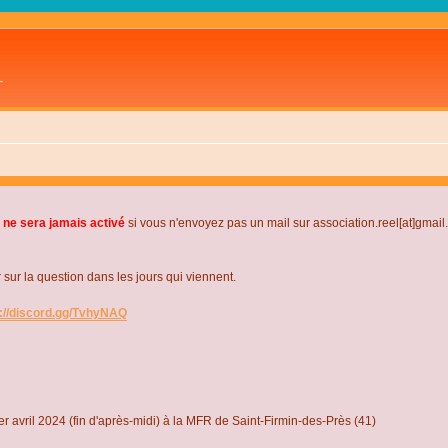
L
 ne sera jamais activé
si vous n'envoyez pas un mail sur association.reel[at]gmai
r la question dans les jours qui viennent.
s://discord.gg/TvhyNAQ
r avril 2024 (fin d'après-midi) à la MFR de Saint-Firmin-des-Près (41)