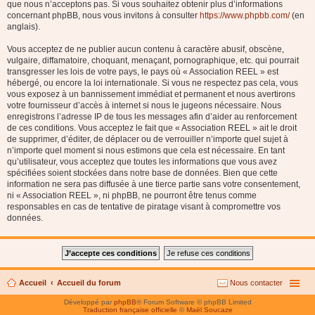
que nous n’acceptons pas. Si vous souhaitez obtenir plus d’informations
concernant phpBB, nous vous invitons à consulter
https://www.phpbb.com/
(en
anglais).
Vous acceptez de ne publier aucun contenu à caractère abusif, obscène,
vulgaire, diffamatoire, choquant, menaçant, pornographique, etc. qui pourrait
transgresser les lois de votre pays, le pays où « Association REEL » est
hébergé, ou encore la loi internationale. Si vous ne respectez pas cela, vous
vous exposez à un bannissement immédiat et permanent et nous avertirons
votre fournisseur d’accès à internet si nous le jugeons nécessaire. Nous
enregistrons l’adresse IP de tous les messages afin d’aider au renforcement
de ces conditions. Vous acceptez le fait que « Association REEL » ait le droit
de supprimer, d’éditer, de déplacer ou de verrouiller n’importe quel sujet à
n’importe quel moment si nous estimons que cela est nécessaire. En tant
qu’utilisateur, vous acceptez que toutes les informations que vous avez
spécifiées soient stockées dans notre base de données. Bien que cette
information ne sera pas diffusée à une tierce partie sans votre consentement,
ni « Association REEL », ni phpBB, ne pourront être tenus comme
responsables en cas de tentative de piratage visant à compromettre vos
données.
Accueil
Accueil du forum
Nous contacter
Développé par
phpBB
® Forum Software © phpBB Limited
Traduction française officielle
©
Maël Soucaze