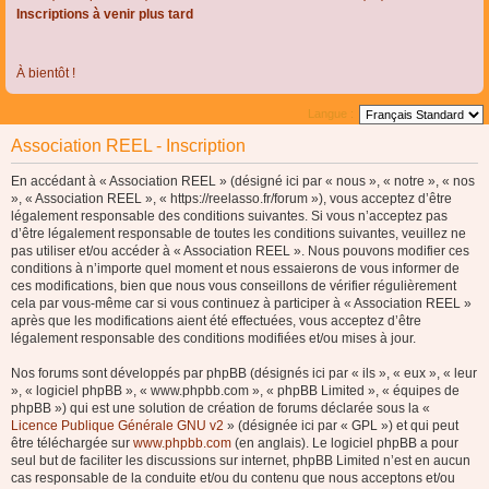
Inscriptions à venir plus tard
À bientôt !
Langue :
Association REEL - Inscription
En accédant à « Association REEL » (désigné ici par « nous », « notre », « nos
», « Association REEL », « https://reelasso.fr/forum »), vous acceptez d’être
légalement responsable des conditions suivantes. Si vous n’acceptez pas
d’être légalement responsable de toutes les conditions suivantes, veuillez ne
pas utiliser et/ou accéder à « Association REEL ». Nous pouvons modifier ces
conditions à n’importe quel moment et nous essaierons de vous informer de
ces modifications, bien que nous vous conseillons de vérifier régulièrement
cela par vous-même car si vous continuez à participer à « Association REEL »
après que les modifications aient été effectuées, vous acceptez d’être
légalement responsable des conditions modifiées et/ou mises à jour.
Nos forums sont développés par phpBB (désignés ici par « ils », « eux », « leur
», « logiciel phpBB », « www.phpbb.com », « phpBB Limited », « équipes de
phpBB ») qui est une solution de création de forums déclarée sous la «
Licence Publique Générale GNU v2
» (désignée ici par « GPL ») et qui peut
être téléchargée sur
www.phpbb.com
(en anglais). Le logiciel phpBB a pour
seul but de faciliter les discussions sur internet, phpBB Limited n’est en aucun
cas responsable de la conduite et/ou du contenu que nous acceptons et/ou