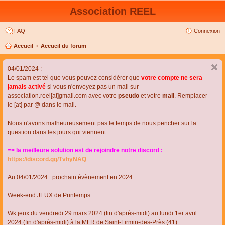
Association REEL
FAQ
Connexion
Accueil
Accueil du forum
04/01/2024 :
Le spam est tel que vous pouvez considérer que
votre compte ne sera
jamais activé
si vous n'envoyez pas un mail sur
association.reel[at]gmail.com avec votre
pseudo
et votre
mail
. Remplacer
le [at] par @ dans le mail.
Nous n'avons malheureusement pas le temps de nous pencher sur la
question dans les jours qui viennent.
=> la meilleure solution est de rejoindre notre discord :
https://discord.gg/TvhyNAQ
Au 04/01/2024 : prochain évènement en 2024
Week-end JEUX de Printemps :
Wk jeux du vendredi 29 mars 2024 (fin d'après-midi) au lundi 1er avril
2024 (fin d'après-midi) à la MFR de Saint-Firmin-des-Près (41)