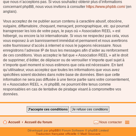
que nous n’acceptons pas. Si vous souhaitez obtenir plus d’informations
concernant phpBB, nous vous invitons à consulter
https://www.phpbb.com/
(en
anglais).
Vous acceptez de ne publier aucun contenu à caractère abusif, obscène,
vulgaire, diffamatoire, choquant, menaçant, pornographique, etc. qui pourrait
transgresser les lois de votre pays, le pays où « Association REEL » est
hébergé, ou encore la loi internationale. Si vous ne respectez pas cela, vous
vous exposez à un bannissement immédiat et permanent et nous avertirons
votre fournisseur d’accès à internet si nous le jugeons nécessaire. Nous
enregistrons l’adresse IP de tous les messages afin d’aider au renforcement
de ces conditions. Vous acceptez le fait que « Association REEL » ait le droit
de supprimer, d’éditer, de déplacer ou de verrouiller n’importe quel sujet à
n’importe quel moment si nous estimons que cela est nécessaire. En tant
qu’utilisateur, vous acceptez que toutes les informations que vous avez
spécifiées soient stockées dans notre base de données. Bien que cette
information ne sera pas diffusée à une tierce partie sans votre consentement,
ni « Association REEL », ni phpBB, ne pourront être tenus comme
responsables en cas de tentative de piratage visant à compromettre vos
données.
Accueil
Accueil du forum
Nous contacter
Développé par
phpBB
® Forum Software © phpBB Limited
Traduction française officielle
©
Maël Soucaze