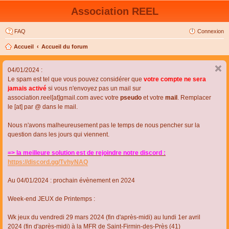
Association REEL
FAQ
Connexion
Accueil
Accueil du forum
04/01/2024 :
Le spam est tel que vous pouvez considérer que
votre compte ne sera
jamais activé
si vous n'envoyez pas un mail sur
association.reel[at]gmail.com avec votre
pseudo
et votre
mail
. Remplacer
le [at] par @ dans le mail.
Nous n'avons malheureusement pas le temps de nous pencher sur la
question dans les jours qui viennent.
=> la meilleure solution est de rejoindre notre discord :
https://discord.gg/TvhyNAQ
Au 04/01/2024 : prochain évènement en 2024
Week-end JEUX de Printemps :
Wk jeux du vendredi 29 mars 2024 (fin d'après-midi) au lundi 1er avril
2024 (fin d'après-midi) à la MFR de Saint-Firmin-des-Près (41)