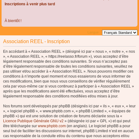
Inscriptions à venir plus tard
À bientôt !
Langue :
Association REEL - Inscription
En accédant à « Association REEL » (désigné ici par « nous », « notre », « nos
», « Association REEL », « https://reelasso.fr/forum »), vous acceptez d’être
légalement responsable des conditions suivantes. Si vous n’acceptez pas
d’être légalement responsable de toutes les conditions suivantes, veuillez ne
pas utiliser et/ou accéder à « Association REEL ». Nous pouvons modifier ces
conditions à n’importe quel moment et nous essaierons de vous informer de
ces modifications, bien que nous vous conseillons de vérifier régulièrement
cela par vous-même car si vous continuez à participer à « Association REEL »
après que les modifications aient été effectuées, vous acceptez d’être
légalement responsable des conditions modifiées et/ou mises à jour.
Nos forums sont développés par phpBB (désignés ici par « ils », « eux », « leur
», « logiciel phpBB », « www.phpbb.com », « phpBB Limited », « équipes de
phpBB ») qui est une solution de création de forums déclarée sous la «
Licence Publique Générale GNU v2
» (désignée ici par « GPL ») et qui peut
être téléchargée sur
www.phpbb.com
(en anglais). Le logiciel phpBB a pour
seul but de faciliter les discussions sur internet, phpBB Limited n’est en aucun
cas responsable de la conduite et/ou du contenu que nous acceptons et/ou