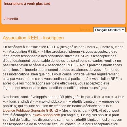
Inscriptions à venir plus tard
À bientôt !
Langue :
Association REEL - Inscription
En accédant à « Association REEL » (désigné ici par « nous », « notre », « nos
», « Association REEL », « https://reelasso.fr/forum »), vous acceptez d’être
légalement responsable des conditions suivantes. Si vous n’acceptez pas
d’être légalement responsable de toutes les conditions suivantes, veuillez ne
pas utiliser et/ou accéder à « Association REEL ». Nous pouvons modifier ces
conditions à n’importe quel moment et nous essaierons de vous informer de
ces modifications, bien que nous vous conseillons de vérifier régulièrement
cela par vous-même car si vous continuez à participer à « Association REEL »
après que les modifications aient été effectuées, vous acceptez d’être
légalement responsable des conditions modifiées et/ou mises à jour.
Nos forums sont développés par phpBB (désignés ici par « ils », « eux », « leur
», « logiciel phpBB », « www.phpbb.com », « phpBB Limited », « équipes de
phpBB ») qui est une solution de création de forums déclarée sous la «
Licence Publique Générale GNU v2
» (désignée ici par « GPL ») et qui peut
être téléchargée sur
www.phpbb.com
(en anglais). Le logiciel phpBB a pour
seul but de faciliter les discussions sur internet, phpBB Limited n’est en aucun
cas responsable de la conduite et/ou du contenu que nous acceptons et/ou