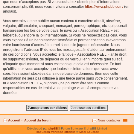
que nous n’acceptons pas. Si vous souhaitez obtenir plus d’informations
concernant phpBB, nous vous invitons à consulter
https://www.phpbb.com/
(en
anglais).
Vous acceptez de ne publier aucun contenu à caractère abusif, obscène,
vulgaire, diffamatoire, choquant, menaçant, pornographique, etc. qui pourrait
transgresser les lois de votre pays, le pays où « Association REEL » est
hébergé, ou encore la loi internationale. Si vous ne respectez pas cela, vous
vous exposez à un bannissement immédiat et permanent et nous avertirons
votre fournisseur d’accès à internet si nous le jugeons nécessaire. Nous
enregistrons l’adresse IP de tous les messages afin d’aider au renforcement
de ces conditions. Vous acceptez le fait que « Association REEL » ait le droit
de supprimer, d’éditer, de déplacer ou de verrouiller n’importe quel sujet à
n’importe quel moment si nous estimons que cela est nécessaire. En tant
qu’utilisateur, vous acceptez que toutes les informations que vous avez
spécifiées soient stockées dans notre base de données. Bien que cette
information ne sera pas diffusée à une tierce partie sans votre consentement,
ni « Association REEL », ni phpBB, ne pourront être tenus comme
responsables en cas de tentative de piratage visant à compromettre vos
données.
Accueil
Accueil du forum
Nous contacter
Développé par
phpBB
® Forum Software © phpBB Limited
Traduction française officielle
©
Maël Soucaze