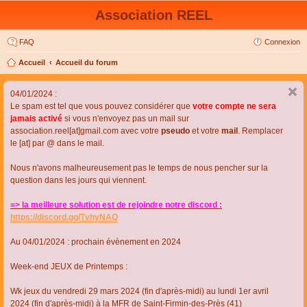
Association REEL
FAQ
Connexion
Accueil
Accueil du forum
04/01/2024 :
Le spam est tel que vous pouvez considérer que
votre compte ne sera
jamais activé
si vous n'envoyez pas un mail sur
association.reel[at]gmail.com avec votre
pseudo
et votre
mail
. Remplacer
le [at] par @ dans le mail.
Nous n'avons malheureusement pas le temps de nous pencher sur la
question dans les jours qui viennent.
=> la meilleure solution est de rejoindre notre discord :
https://discord.gg/TvhyNAQ
Au 04/01/2024 : prochain évènement en 2024
Week-end JEUX de Printemps :
Wk jeux du vendredi 29 mars 2024 (fin d'après-midi) au lundi 1er avril
2024 (fin d'après-midi) à la MFR de Saint-Firmin-des-Près (41)