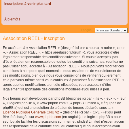
Inscriptions à venir plus tard
À bientôt !
Langue :
Association REEL - Inscription
En accédant à « Association REEL » (désigné ici par « nous », « notre », « nos
», « Association REEL », « https://reelasso.fr/forum »), vous acceptez d’être
légalement responsable des conditions suivantes. Si vous n’acceptez pas
d’être légalement responsable de toutes les conditions suivantes, veuillez ne
pas utiliser et/ou accéder à « Association REEL ». Nous pouvons modifier ces
conditions à n’importe quel moment et nous essaierons de vous informer de
ces modifications, bien que nous vous conseillons de vérifier régulièrement
cela par vous-même car si vous continuez à participer à « Association REEL »
après que les modifications aient été effectuées, vous acceptez d’être
légalement responsable des conditions modifiées et/ou mises à jour.
Nos forums sont développés par phpBB (désignés ici par « ils », « eux », « leur
», « logiciel phpBB », « www.phpbb.com », « phpBB Limited », « équipes de
phpBB ») qui est une solution de création de forums déclarée sous la «
Licence Publique Générale GNU v2
» (désignée ici par « GPL ») et qui peut
être téléchargée sur
www.phpbb.com
(en anglais). Le logiciel phpBB a pour
seul but de faciliter les discussions sur internet, phpBB Limited n’est en aucun
cas responsable de la conduite et/ou du contenu que nous acceptons et/ou