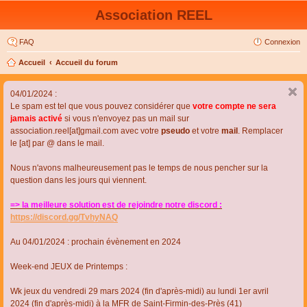
Association REEL
FAQ
Connexion
Accueil
Accueil du forum
04/01/2024 :
Le spam est tel que vous pouvez considérer que
votre compte ne sera
jamais activé
si vous n'envoyez pas un mail sur
association.reel[at]gmail.com avec votre
pseudo
et votre
mail
. Remplacer
le [at] par @ dans le mail.
Nous n'avons malheureusement pas le temps de nous pencher sur la
question dans les jours qui viennent.
=> la meilleure solution est de rejoindre notre discord :
https://discord.gg/TvhyNAQ
Au 04/01/2024 : prochain évènement en 2024
Week-end JEUX de Printemps :
Wk jeux du vendredi 29 mars 2024 (fin d'après-midi) au lundi 1er avril
2024 (fin d'après-midi) à la MFR de Saint-Firmin-des-Près (41)