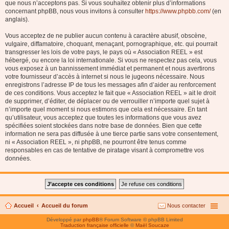
que nous n’acceptons pas. Si vous souhaitez obtenir plus d’informations
concernant phpBB, nous vous invitons à consulter
https://www.phpbb.com/
(en
anglais).
Vous acceptez de ne publier aucun contenu à caractère abusif, obscène,
vulgaire, diffamatoire, choquant, menaçant, pornographique, etc. qui pourrait
transgresser les lois de votre pays, le pays où « Association REEL » est
hébergé, ou encore la loi internationale. Si vous ne respectez pas cela, vous
vous exposez à un bannissement immédiat et permanent et nous avertirons
votre fournisseur d’accès à internet si nous le jugeons nécessaire. Nous
enregistrons l’adresse IP de tous les messages afin d’aider au renforcement
de ces conditions. Vous acceptez le fait que « Association REEL » ait le droit
de supprimer, d’éditer, de déplacer ou de verrouiller n’importe quel sujet à
n’importe quel moment si nous estimons que cela est nécessaire. En tant
qu’utilisateur, vous acceptez que toutes les informations que vous avez
spécifiées soient stockées dans notre base de données. Bien que cette
information ne sera pas diffusée à une tierce partie sans votre consentement,
ni « Association REEL », ni phpBB, ne pourront être tenus comme
responsables en cas de tentative de piratage visant à compromettre vos
données.
Accueil
Accueil du forum
Nous contacter
Développé par
phpBB
® Forum Software © phpBB Limited
Traduction française officielle
©
Maël Soucaze