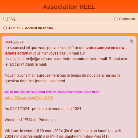
Association REEL
FAQ
Connexion
Accueil
Accueil du forum
04/01/2024 :
Le spam est tel que vous pouvez considérer que
votre compte ne sera
jamais activé
si vous n'envoyez pas un mail sur
association.reel[at]gmail.com avec votre
pseudo
et votre
mail
. Remplacer
le [at] par @ dans le mail.
Nous n'avons malheureusement pas le temps de nous pencher sur la
question dans les jours qui viennent.
=> la meilleure solution est de rejoindre notre discord :
https://discord.gg/TvhyNAQ
Au 04/01/2024 : prochain évènement en 2024
Week-end JEUX de Printemps :
Wk jeux du vendredi 29 mars 2024 (fin d'après-midi) au lundi 1er avril
2024 (fin d'après-midi) à la MFR de Saint-Firmin-des-Près (41)