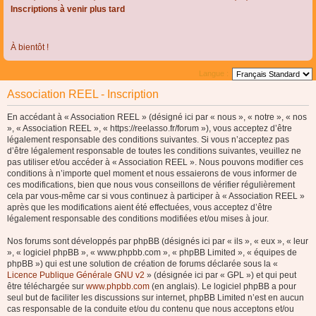
Inscriptions à venir plus tard
À bientôt !
Langue :
Association REEL - Inscription
En accédant à « Association REEL » (désigné ici par « nous », « notre », « nos
», « Association REEL », « https://reelasso.fr/forum »), vous acceptez d’être
légalement responsable des conditions suivantes. Si vous n’acceptez pas
d’être légalement responsable de toutes les conditions suivantes, veuillez ne
pas utiliser et/ou accéder à « Association REEL ». Nous pouvons modifier ces
conditions à n’importe quel moment et nous essaierons de vous informer de
ces modifications, bien que nous vous conseillons de vérifier régulièrement
cela par vous-même car si vous continuez à participer à « Association REEL »
après que les modifications aient été effectuées, vous acceptez d’être
légalement responsable des conditions modifiées et/ou mises à jour.
Nos forums sont développés par phpBB (désignés ici par « ils », « eux », « leur
», « logiciel phpBB », « www.phpbb.com », « phpBB Limited », « équipes de
phpBB ») qui est une solution de création de forums déclarée sous la «
Licence Publique Générale GNU v2
» (désignée ici par « GPL ») et qui peut
être téléchargée sur
www.phpbb.com
(en anglais). Le logiciel phpBB a pour
seul but de faciliter les discussions sur internet, phpBB Limited n’est en aucun
cas responsable de la conduite et/ou du contenu que nous acceptons et/ou