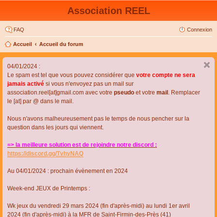
Association REEL
FAQ
Connexion
Accueil
Accueil du forum
04/01/2024 :
Le spam est tel que vous pouvez considérer que
votre compte ne sera
jamais activé
si vous n'envoyez pas un mail sur
association.reel[at]gmail.com avec votre
pseudo
et votre
mail
. Remplacer
le [at] par @ dans le mail.
Nous n'avons malheureusement pas le temps de nous pencher sur la
question dans les jours qui viennent.
=> la meilleure solution est de rejoindre notre discord :
https://discord.gg/TvhyNAQ
Au 04/01/2024 : prochain évènement en 2024
Week-end JEUX de Printemps :
Wk jeux du vendredi 29 mars 2024 (fin d'après-midi) au lundi 1er avril
2024 (fin d'après-midi) à la MFR de Saint-Firmin-des-Près (41)