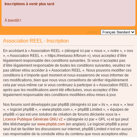
Inscriptions à venir plus tard
À bientôt !
Langue :
Association REEL - Inscription
En accédant à « Association REEL » (désigné ici par « nous », « notre », « nos
», « Association REEL », « https://reelasso.fr/forum »), vous acceptez d’être
légalement responsable des conditions suivantes. Si vous n’acceptez pas
d’être légalement responsable de toutes les conditions suivantes, veuillez ne
pas utiliser et/ou accéder à « Association REEL ». Nous pouvons modifier ces
conditions à n’importe quel moment et nous essaierons de vous informer de
ces modifications, bien que nous vous conseillons de vérifier régulièrement
cela par vous-même car si vous continuez à participer à « Association REEL »
après que les modifications aient été effectuées, vous acceptez d’être
légalement responsable des conditions modifiées et/ou mises à jour.
Nos forums sont développés par phpBB (désignés ici par « ils », « eux », « leur
», « logiciel phpBB », « www.phpbb.com », « phpBB Limited », « équipes de
phpBB ») qui est une solution de création de forums déclarée sous la «
Licence Publique Générale GNU v2
» (désignée ici par « GPL ») et qui peut
être téléchargée sur
www.phpbb.com
(en anglais). Le logiciel phpBB a pour
seul but de faciliter les discussions sur internet, phpBB Limited n’est en aucun
cas responsable de la conduite et/ou du contenu que nous acceptons et/ou