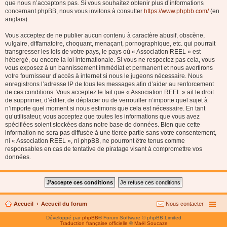
que nous n’acceptons pas. Si vous souhaitez obtenir plus d’informations
concernant phpBB, nous vous invitons à consulter
https://www.phpbb.com/
(en
anglais).
Vous acceptez de ne publier aucun contenu à caractère abusif, obscène,
vulgaire, diffamatoire, choquant, menaçant, pornographique, etc. qui pourrait
transgresser les lois de votre pays, le pays où « Association REEL » est
hébergé, ou encore la loi internationale. Si vous ne respectez pas cela, vous
vous exposez à un bannissement immédiat et permanent et nous avertirons
votre fournisseur d’accès à internet si nous le jugeons nécessaire. Nous
enregistrons l’adresse IP de tous les messages afin d’aider au renforcement
de ces conditions. Vous acceptez le fait que « Association REEL » ait le droit
de supprimer, d’éditer, de déplacer ou de verrouiller n’importe quel sujet à
n’importe quel moment si nous estimons que cela est nécessaire. En tant
qu’utilisateur, vous acceptez que toutes les informations que vous avez
spécifiées soient stockées dans notre base de données. Bien que cette
information ne sera pas diffusée à une tierce partie sans votre consentement,
ni « Association REEL », ni phpBB, ne pourront être tenus comme
responsables en cas de tentative de piratage visant à compromettre vos
données.
Accueil
Accueil du forum
Nous contacter
Développé par
phpBB
® Forum Software © phpBB Limited
Traduction française officielle
©
Maël Soucaze