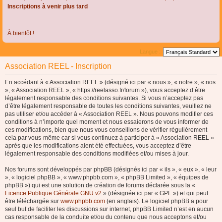
Inscriptions à venir plus tard
À bientôt !
Langue :
Association REEL - Inscription
En accédant à « Association REEL » (désigné ici par « nous », « notre », « nos
», « Association REEL », « https://reelasso.fr/forum »), vous acceptez d’être
légalement responsable des conditions suivantes. Si vous n’acceptez pas
d’être légalement responsable de toutes les conditions suivantes, veuillez ne
pas utiliser et/ou accéder à « Association REEL ». Nous pouvons modifier ces
conditions à n’importe quel moment et nous essaierons de vous informer de
ces modifications, bien que nous vous conseillons de vérifier régulièrement
cela par vous-même car si vous continuez à participer à « Association REEL »
après que les modifications aient été effectuées, vous acceptez d’être
légalement responsable des conditions modifiées et/ou mises à jour.
Nos forums sont développés par phpBB (désignés ici par « ils », « eux », « leur
», « logiciel phpBB », « www.phpbb.com », « phpBB Limited », « équipes de
phpBB ») qui est une solution de création de forums déclarée sous la «
Licence Publique Générale GNU v2
» (désignée ici par « GPL ») et qui peut
être téléchargée sur
www.phpbb.com
(en anglais). Le logiciel phpBB a pour
seul but de faciliter les discussions sur internet, phpBB Limited n’est en aucun
cas responsable de la conduite et/ou du contenu que nous acceptons et/ou