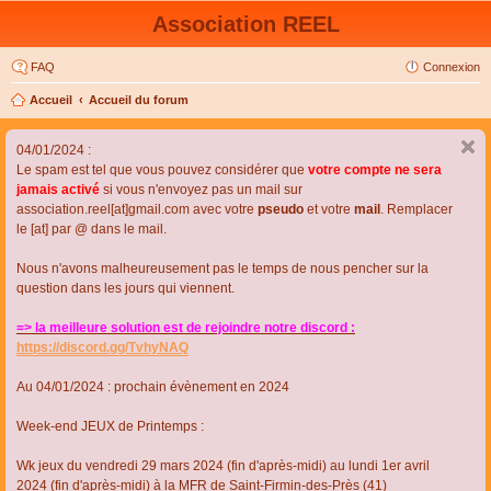
Association REEL
FAQ
Connexion
Accueil
Accueil du forum
04/01/2024 :
Le spam est tel que vous pouvez considérer que
votre compte ne sera
jamais activé
si vous n'envoyez pas un mail sur
association.reel[at]gmail.com avec votre
pseudo
et votre
mail
. Remplacer
le [at] par @ dans le mail.
Nous n'avons malheureusement pas le temps de nous pencher sur la
question dans les jours qui viennent.
=> la meilleure solution est de rejoindre notre discord :
https://discord.gg/TvhyNAQ
Au 04/01/2024 : prochain évènement en 2024
Week-end JEUX de Printemps :
Wk jeux du vendredi 29 mars 2024 (fin d'après-midi) au lundi 1er avril
2024 (fin d'après-midi) à la MFR de Saint-Firmin-des-Près (41)