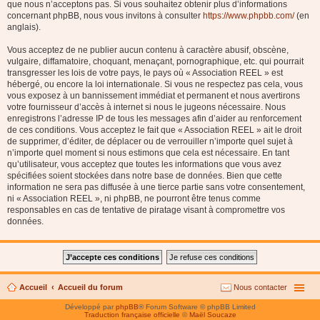
que nous n’acceptons pas. Si vous souhaitez obtenir plus d’informations
concernant phpBB, nous vous invitons à consulter
https://www.phpbb.com/
(en
anglais).
Vous acceptez de ne publier aucun contenu à caractère abusif, obscène,
vulgaire, diffamatoire, choquant, menaçant, pornographique, etc. qui pourrait
transgresser les lois de votre pays, le pays où « Association REEL » est
hébergé, ou encore la loi internationale. Si vous ne respectez pas cela, vous
vous exposez à un bannissement immédiat et permanent et nous avertirons
votre fournisseur d’accès à internet si nous le jugeons nécessaire. Nous
enregistrons l’adresse IP de tous les messages afin d’aider au renforcement
de ces conditions. Vous acceptez le fait que « Association REEL » ait le droit
de supprimer, d’éditer, de déplacer ou de verrouiller n’importe quel sujet à
n’importe quel moment si nous estimons que cela est nécessaire. En tant
qu’utilisateur, vous acceptez que toutes les informations que vous avez
spécifiées soient stockées dans notre base de données. Bien que cette
information ne sera pas diffusée à une tierce partie sans votre consentement,
ni « Association REEL », ni phpBB, ne pourront être tenus comme
responsables en cas de tentative de piratage visant à compromettre vos
données.
Accueil
Accueil du forum
Nous contacter
Développé par
phpBB
® Forum Software © phpBB Limited
Traduction française officielle
©
Maël Soucaze