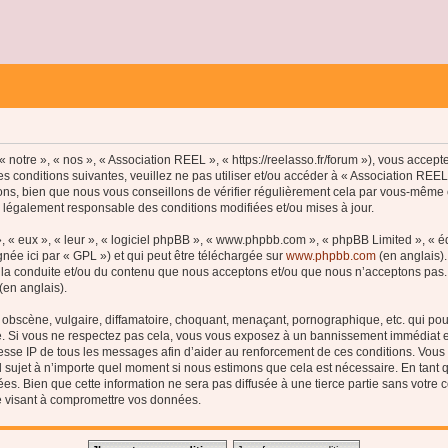
 notre », « nos », « Association REEL », « https://reelasso.fr/forum »), vous accep
s conditions suivantes, veuillez ne pas utiliser et/ou accéder à « Association REE
ns, bien que nous vous conseillons de vérifier régulièrement cela par vous-même c
e légalement responsable des conditions modifiées et/ou mises à jour.
, « eux », « leur », « logiciel phpBB », « www.phpbb.com », « phpBB Limited », « 
née ici par « GPL ») et qui peut être téléchargée sur
www.phpbb.com
(en anglais).
 la conduite et/ou du contenu que nous acceptons et/ou que nous n’acceptons pas. 
(en anglais).
bscène, vulgaire, diffamatoire, choquant, menaçant, pornographique, etc. qui pourr
le. Si vous ne respectez pas cela, vous vous exposez à un bannissement immédiat e
esse IP de tous les messages afin d’aider au renforcement de ces conditions. Vous a
el sujet à n’importe quel moment si nous estimons que cela est nécessaire. En tant q
s. Bien que cette information ne sera pas diffusée à une tierce partie sans votre
e visant à compromettre vos données.