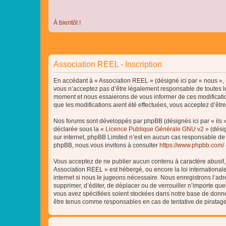
À bientôt !
Association REEL - Inscription
En accédant à « Association REEL » (désigné ici par « nous », «
vous n’acceptez pas d’être légalement responsable de toutes le
moment et nous essaierons de vous informer de ces modificatio
que les modifications aient été effectuées, vous acceptez d’êtr
Nos forums sont développés par phpBB (désignés ici par « ils »
déclarée sous la «
Licence Publique Générale GNU v2
» (désig
sur internet, phpBB Limited n’est en aucun cas responsable de
phpBB, nous vous invitons à consulter
https://www.phpbb.com/
Vous acceptez de ne publier aucun contenu à caractère abusif, o
Association REEL » est hébergé, ou encore la loi internationa
internet si nous le jugeons nécessaire. Nous enregistrons l’adr
supprimer, d’éditer, de déplacer ou de verrouiller n’importe qu
vous avez spécifiées soient stockées dans notre base de donnée
être tenus comme responsables en cas de tentative de piratag