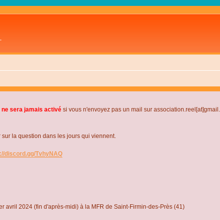
L
 ne sera jamais activé
si vous n'envoyez pas un mail sur association.reel[at]gmai
r la question dans les jours qui viennent.
s://discord.gg/TvhyNAQ
r avril 2024 (fin d'après-midi) à la MFR de Saint-Firmin-des-Près (41)