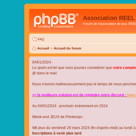
Association REEL
Forum de l'association de jeux REE
FAQ
Accueil
Accueil du forum
04/01/2024 :
Le spam est tel que vous pouvez considérer que
votre compte
@ dans le mail.
Nous n'avons malheureusement pas le temps de nous pencher su
=> la meilleure solution est de rejoindre notre discord :
http
Au 04/01/2024 : prochain évènement en 2024
Week-end JEUX de Printemps :
Wk jeux du vendredi 29 mars 2024 (fin d'après-midi) au lundi 1e
Inscriptions à venir plus tard