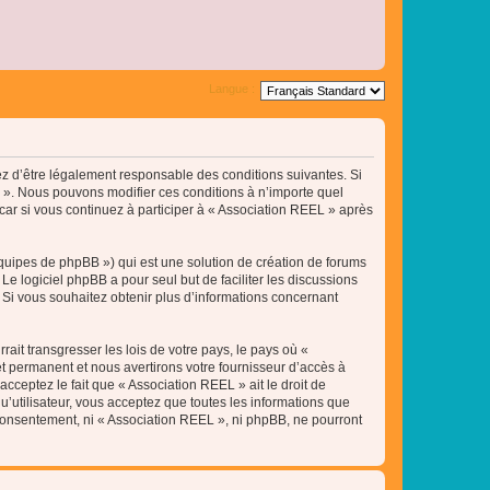
Langue :
tez d’être légalement responsable des conditions suivantes. Si
L ». Nous pouvons modifier ces conditions à n’importe quel
ar si vous continuez à participer à « Association REEL » après
équipes de phpBB ») qui est une solution de création de forums
 Le logiciel phpBB a pour seul but de faciliter les discussions
Si vous souhaitez obtenir plus d’informations concernant
ait transgresser les lois de votre pays, le pays où «
t permanent et nous avertirons votre fournisseur d’accès à
cceptez le fait que « Association REEL » ait le droit de
u’utilisateur, vous acceptez que toutes les informations que
 consentement, ni « Association REEL », ni phpBB, ne pourront