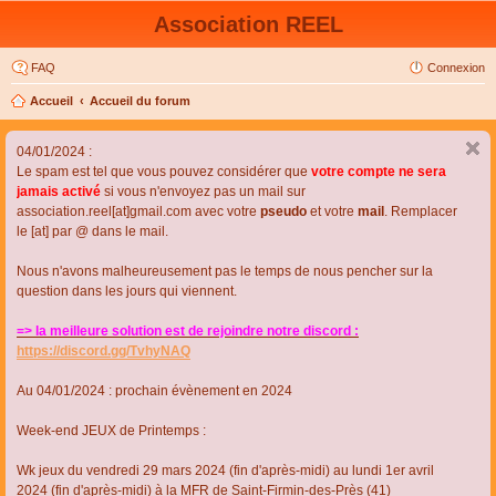
Association REEL
FAQ
Connexion
Accueil
Accueil du forum
04/01/2024 :
Le spam est tel que vous pouvez considérer que
votre compte ne sera
jamais activé
si vous n'envoyez pas un mail sur
association.reel[at]gmail.com avec votre
pseudo
et votre
mail
. Remplacer
le [at] par @ dans le mail.
Nous n'avons malheureusement pas le temps de nous pencher sur la
question dans les jours qui viennent.
=> la meilleure solution est de rejoindre notre discord :
https://discord.gg/TvhyNAQ
Au 04/01/2024 : prochain évènement en 2024
Week-end JEUX de Printemps :
Wk jeux du vendredi 29 mars 2024 (fin d'après-midi) au lundi 1er avril
2024 (fin d'après-midi) à la MFR de Saint-Firmin-des-Près (41)