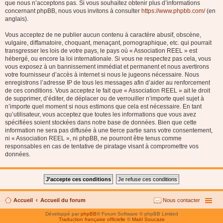
que nous n’acceptons pas. Si vous souhaitez obtenir plus d’informations
concernant phpBB, nous vous invitons à consulter
https://www.phpbb.com/
(en
anglais).
Vous acceptez de ne publier aucun contenu à caractère abusif, obscène,
vulgaire, diffamatoire, choquant, menaçant, pornographique, etc. qui pourrait
transgresser les lois de votre pays, le pays où « Association REEL » est
hébergé, ou encore la loi internationale. Si vous ne respectez pas cela, vous
vous exposez à un bannissement immédiat et permanent et nous avertirons
votre fournisseur d’accès à internet si nous le jugeons nécessaire. Nous
enregistrons l’adresse IP de tous les messages afin d’aider au renforcement
de ces conditions. Vous acceptez le fait que « Association REEL » ait le droit
de supprimer, d’éditer, de déplacer ou de verrouiller n’importe quel sujet à
n’importe quel moment si nous estimons que cela est nécessaire. En tant
qu’utilisateur, vous acceptez que toutes les informations que vous avez
spécifiées soient stockées dans notre base de données. Bien que cette
information ne sera pas diffusée à une tierce partie sans votre consentement,
ni « Association REEL », ni phpBB, ne pourront être tenus comme
responsables en cas de tentative de piratage visant à compromettre vos
données.
Accueil
Accueil du forum
Nous contacter
Développé par
phpBB
® Forum Software © phpBB Limited
Traduction française officielle
©
Maël Soucaze