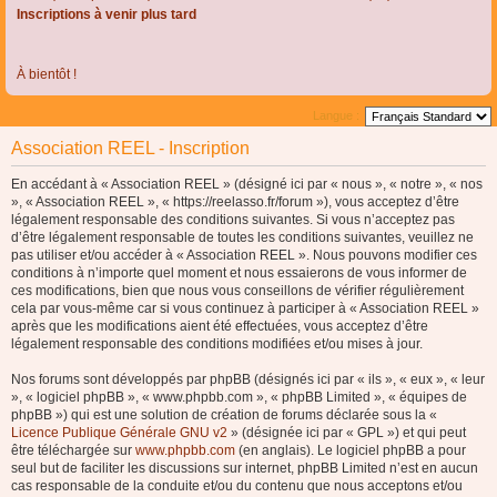
Inscriptions à venir plus tard
À bientôt !
Langue :
Association REEL - Inscription
En accédant à « Association REEL » (désigné ici par « nous », « notre », « nos
», « Association REEL », « https://reelasso.fr/forum »), vous acceptez d’être
légalement responsable des conditions suivantes. Si vous n’acceptez pas
d’être légalement responsable de toutes les conditions suivantes, veuillez ne
pas utiliser et/ou accéder à « Association REEL ». Nous pouvons modifier ces
conditions à n’importe quel moment et nous essaierons de vous informer de
ces modifications, bien que nous vous conseillons de vérifier régulièrement
cela par vous-même car si vous continuez à participer à « Association REEL »
après que les modifications aient été effectuées, vous acceptez d’être
légalement responsable des conditions modifiées et/ou mises à jour.
Nos forums sont développés par phpBB (désignés ici par « ils », « eux », « leur
», « logiciel phpBB », « www.phpbb.com », « phpBB Limited », « équipes de
phpBB ») qui est une solution de création de forums déclarée sous la «
Licence Publique Générale GNU v2
» (désignée ici par « GPL ») et qui peut
être téléchargée sur
www.phpbb.com
(en anglais). Le logiciel phpBB a pour
seul but de faciliter les discussions sur internet, phpBB Limited n’est en aucun
cas responsable de la conduite et/ou du contenu que nous acceptons et/ou