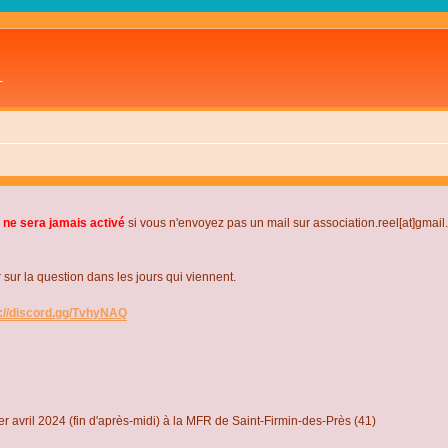
L
 ne sera jamais activé
si vous n'envoyez pas un mail sur association.reel[at]gmai
r la question dans les jours qui viennent.
s://discord.gg/TvhyNAQ
r avril 2024 (fin d'après-midi) à la MFR de Saint-Firmin-des-Près (41)