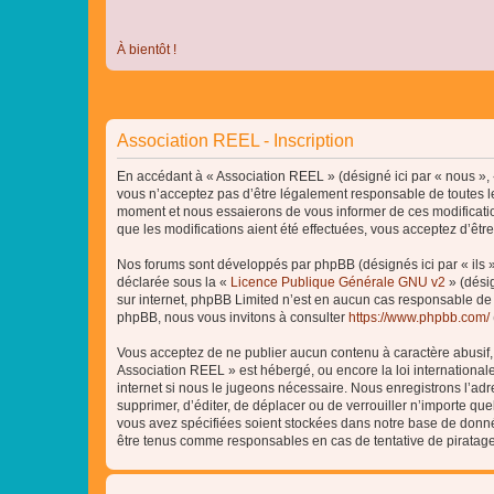
À bientôt !
Association REEL - Inscription
En accédant à « Association REEL » (désigné ici par « nous », «
vous n’acceptez pas d’être légalement responsable de toutes le
moment et nous essaierons de vous informer de ces modificatio
que les modifications aient été effectuées, vous acceptez d’êtr
Nos forums sont développés par phpBB (désignés ici par « ils »
déclarée sous la «
Licence Publique Générale GNU v2
» (désig
sur internet, phpBB Limited n’est en aucun cas responsable de
phpBB, nous vous invitons à consulter
https://www.phpbb.com/
Vous acceptez de ne publier aucun contenu à caractère abusif, o
Association REEL » est hébergé, ou encore la loi internationa
internet si nous le jugeons nécessaire. Nous enregistrons l’adr
supprimer, d’éditer, de déplacer ou de verrouiller n’importe qu
vous avez spécifiées soient stockées dans notre base de donnée
être tenus comme responsables en cas de tentative de piratag