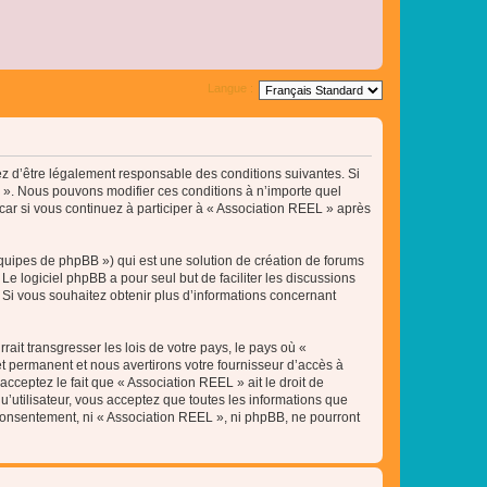
Langue :
tez d’être légalement responsable des conditions suivantes. Si
L ». Nous pouvons modifier ces conditions à n’importe quel
ar si vous continuez à participer à « Association REEL » après
équipes de phpBB ») qui est une solution de création de forums
 Le logiciel phpBB a pour seul but de faciliter les discussions
Si vous souhaitez obtenir plus d’informations concernant
ait transgresser les lois de votre pays, le pays où «
t permanent et nous avertirons votre fournisseur d’accès à
cceptez le fait que « Association REEL » ait le droit de
u’utilisateur, vous acceptez que toutes les informations que
 consentement, ni « Association REEL », ni phpBB, ne pourront