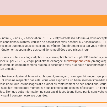
 notre », « nos », « Association REEL », « https://reelasso.fr/forum »), vous accep
s conditions suivantes, veuillez ne pas utiliser et/ou accéder à « Association REE
ns, bien que nous vous conseillons de vérifier régulièrement cela par vous-même c
e légalement responsable des conditions modifiées et/ou mises à jour.
, « eux », « leur », « logiciel phpBB », « www.phpbb.com », « phpBB Limited », « 
née ici par « GPL ») et qui peut être téléchargée sur
www.phpbb.com
(en anglais).
 la conduite et/ou du contenu que nous acceptons et/ou que nous n’acceptons pas. 
(en anglais).
bscène, vulgaire, diffamatoire, choquant, menaçant, pornographique, etc. qui pourr
le. Si vous ne respectez pas cela, vous vous exposez à un bannissement immédiat e
esse IP de tous les messages afin d’aider au renforcement de ces conditions. Vous a
el sujet à n’importe quel moment si nous estimons que cela est nécessaire. En tant q
s. Bien que cette information ne sera pas diffusée à une tierce partie sans votre
e visant à compromettre vos données.