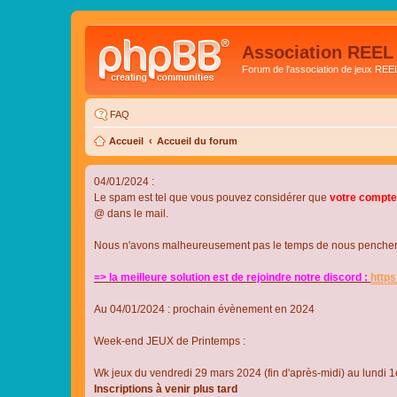
Association REEL
Forum de l'association de jeux REE
FAQ
Accueil
Accueil du forum
04/01/2024 :
Le spam est tel que vous pouvez considérer que
votre compte
@ dans le mail.
Nous n'avons malheureusement pas le temps de nous pencher su
=> la meilleure solution est de rejoindre notre discord :
http
Au 04/01/2024 : prochain évènement en 2024
Week-end JEUX de Printemps :
Wk jeux du vendredi 29 mars 2024 (fin d'après-midi) au lundi 1e
Inscriptions à venir plus tard