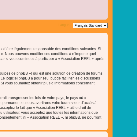
Langue :
tez d’être légalement responsable des conditions suivantes. Si
L ». Nous pouvons modifier ces conditions à n’importe quel
ar si vous continuez à participer à « Association REEL » après
équipes de phpBB ») qui est une solution de création de forums
 Le logiciel phpBB a pour seul but de faciliter les discussions
Si vous souhaitez obtenir plus d’informations concernant
ait transgresser les lois de votre pays, le pays où «
t permanent et nous avertirons votre fournisseur d’accès à
cceptez le fait que « Association REEL » ait le droit de
u’utilisateur, vous acceptez que toutes les informations que
 consentement, ni « Association REEL », ni phpBB, ne pourront