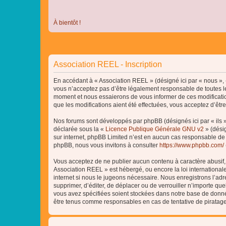
À bientôt !
Association REEL - Inscription
En accédant à « Association REEL » (désigné ici par « nous », «
vous n’acceptez pas d’être légalement responsable de toutes le
moment et nous essaierons de vous informer de ces modificatio
que les modifications aient été effectuées, vous acceptez d’êtr
Nos forums sont développés par phpBB (désignés ici par « ils »
déclarée sous la «
Licence Publique Générale GNU v2
» (désig
sur internet, phpBB Limited n’est en aucun cas responsable de
phpBB, nous vous invitons à consulter
https://www.phpbb.com/
Vous acceptez de ne publier aucun contenu à caractère abusif, o
Association REEL » est hébergé, ou encore la loi internationa
internet si nous le jugeons nécessaire. Nous enregistrons l’adr
supprimer, d’éditer, de déplacer ou de verrouiller n’importe qu
vous avez spécifiées soient stockées dans notre base de donnée
être tenus comme responsables en cas de tentative de piratag