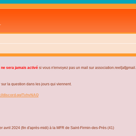
L
 ne sera jamais activé
si vous n'envoyez pas un mail sur association.reel[at]gmai
r la question dans les jours qui viennent.
s://discord.gg/TvhyNAQ
r avril 2024 (fin d'après-midi) à la MFR de Saint-Firmin-des-Près (41)