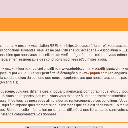
 notre », « nos », « Association REEL », « https://reelasso.fr/forum »), vous accep
s conditions suivantes, veuillez ne pas utiliser et/ou accéder à « Association REE
ns, bien que nous vous conseillons de vérifier régulièrement cela par vous-même c
e légalement responsable des conditions modifiées et/ou mises à jour.
, « eux », « leur », « logiciel phpBB », « www.phpbb.com », « phpBB Limited », « 
née ici par « GPL ») et qui peut être téléchargée sur
www.phpbb.com
(en anglais).
 la conduite et/ou du contenu que nous acceptons et/ou que nous n’acceptons pas. 
(en anglais).
bscène, vulgaire, diffamatoire, choquant, menaçant, pornographique, etc. qui pourr
le. Si vous ne respectez pas cela, vous vous exposez à un bannissement immédiat e
esse IP de tous les messages afin d’aider au renforcement de ces conditions. Vous a
el sujet à n’importe quel moment si nous estimons que cela est nécessaire. En tant q
s. Bien que cette information ne sera pas diffusée à une tierce partie sans votre
e visant à compromettre vos données.