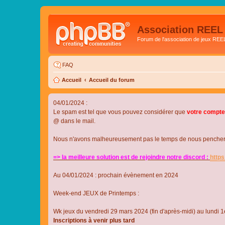
Association REEL
Forum de l'association de jeux REE
FAQ
Accueil
Accueil du forum
04/01/2024 :
Le spam est tel que vous pouvez considérer que
votre compte
@ dans le mail.
Nous n'avons malheureusement pas le temps de nous pencher su
=> la meilleure solution est de rejoindre notre discord :
http
Au 04/01/2024 : prochain évènement en 2024
Week-end JEUX de Printemps :
Wk jeux du vendredi 29 mars 2024 (fin d'après-midi) au lundi 1e
Inscriptions à venir plus tard