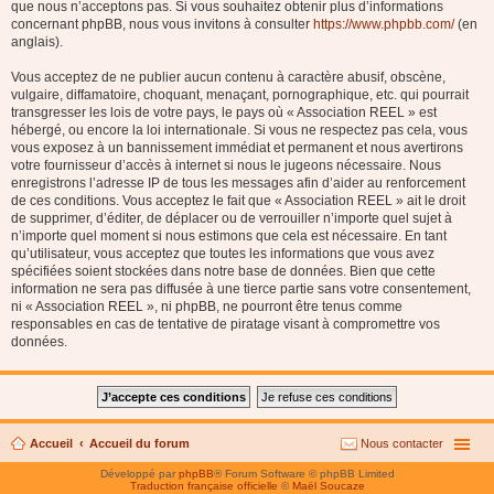
que nous n’acceptons pas. Si vous souhaitez obtenir plus d’informations
concernant phpBB, nous vous invitons à consulter
https://www.phpbb.com/
(en
anglais).
Vous acceptez de ne publier aucun contenu à caractère abusif, obscène,
vulgaire, diffamatoire, choquant, menaçant, pornographique, etc. qui pourrait
transgresser les lois de votre pays, le pays où « Association REEL » est
hébergé, ou encore la loi internationale. Si vous ne respectez pas cela, vous
vous exposez à un bannissement immédiat et permanent et nous avertirons
votre fournisseur d’accès à internet si nous le jugeons nécessaire. Nous
enregistrons l’adresse IP de tous les messages afin d’aider au renforcement
de ces conditions. Vous acceptez le fait que « Association REEL » ait le droit
de supprimer, d’éditer, de déplacer ou de verrouiller n’importe quel sujet à
n’importe quel moment si nous estimons que cela est nécessaire. En tant
qu’utilisateur, vous acceptez que toutes les informations que vous avez
spécifiées soient stockées dans notre base de données. Bien que cette
information ne sera pas diffusée à une tierce partie sans votre consentement,
ni « Association REEL », ni phpBB, ne pourront être tenus comme
responsables en cas de tentative de piratage visant à compromettre vos
données.
Accueil
Accueil du forum
Nous contacter
Développé par
phpBB
® Forum Software © phpBB Limited
Traduction française officielle
©
Maël Soucaze