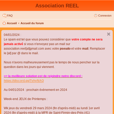
Association REEL
FAQ
Connexion
Accueil
Accueil du forum
04/01/2024 :
Le spam est tel que vous pouvez considérer que
votre compte ne sera
jamais activé
si vous n'envoyez pas un mail sur
association.reel[at]gmail.com avec votre
pseudo
et votre
mail
. Remplacer
le [at] par @ dans le mail.
Nous n'avons malheureusement pas le temps de nous pencher sur la
question dans les jours qui viennent.
=> la meilleure solution est de rejoindre notre discord :
https://discord.gg/TvhyNAQ
Au 04/01/2024 : prochain évènement en 2024
Week-end JEUX de Printemps :
Wk jeux du vendredi 29 mars 2024 (fin d'après-midi) au lundi 1er avril
2024 (fin d'après-midi) à la MFR de Saint-Firmin-des-Près (41)