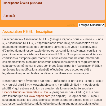
Inscriptions à venir plus tard
À bientôt !
Langue :
Association REEL - Inscription
En accédant à « Association REEL » (désigné ici par « nous », « notre », « nos
», « Association REEL », « https://reelasso.fr/forum »), vous acceptez d’être
légalement responsable des conditions suivantes. Si vous n’acceptez pas
d’être légalement responsable de toutes les conditions suivantes, veuillez ne
pas utiliser et/ou accéder à « Association REEL ». Nous pouvons modifier ces
conditions à n’importe quel moment et nous essaierons de vous informer de
ces modifications, bien que nous vous conseillons de vérifier régulièrement
cela par vous-même car si vous continuez à participer à « Association REEL »
après que les modifications aient été effectuées, vous acceptez d’être
légalement responsable des conditions modifiées et/ou mises à jour.
Nos forums sont développés par phpBB (désignés ici par « ils », « eux », « leur
», « logiciel phpBB », « www.phpbb.com », « phpBB Limited », « équipes de
phpBB ») qui est une solution de création de forums déclarée sous la «
Licence Publique Générale GNU v2
» (désignée ici par « GPL ») et qui peut
être téléchargée sur
www.phpbb.com
(en anglais). Le logiciel phpBB a pour
seul but de faciliter les discussions sur internet, phpBB Limited n’est en aucun
cas responsable de la conduite et/ou du contenu que nous acceptons et/ou