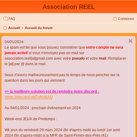
Association REEL
FAQ
Connexion
Accueil
Accueil du forum
04/01/2024 :
Le spam est tel que vous pouvez considérer que
votre compte ne sera
jamais activé
si vous n'envoyez pas un mail sur
association.reel[at]gmail.com avec votre
pseudo
et votre
mail
. Remplacer
le [at] par @ dans le mail.
Nous n'avons malheureusement pas le temps de nous pencher sur la
question dans les jours qui viennent.
=> la meilleure solution est de rejoindre notre discord :
https://discord.gg/TvhyNAQ
Au 04/01/2024 : prochain évènement en 2024
Week-end JEUX de Printemps :
Wk jeux du vendredi 29 mars 2024 (fin d'après-midi) au lundi 1er avril
2024 (fin d'après-midi) à la MFR de Saint-Firmin-des-Près (41)