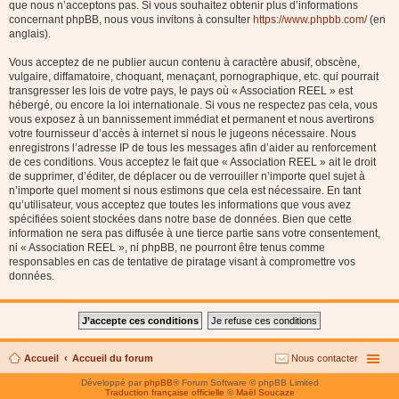
que nous n’acceptons pas. Si vous souhaitez obtenir plus d’informations
concernant phpBB, nous vous invitons à consulter
https://www.phpbb.com/
(en
anglais).
Vous acceptez de ne publier aucun contenu à caractère abusif, obscène,
vulgaire, diffamatoire, choquant, menaçant, pornographique, etc. qui pourrait
transgresser les lois de votre pays, le pays où « Association REEL » est
hébergé, ou encore la loi internationale. Si vous ne respectez pas cela, vous
vous exposez à un bannissement immédiat et permanent et nous avertirons
votre fournisseur d’accès à internet si nous le jugeons nécessaire. Nous
enregistrons l’adresse IP de tous les messages afin d’aider au renforcement
de ces conditions. Vous acceptez le fait que « Association REEL » ait le droit
de supprimer, d’éditer, de déplacer ou de verrouiller n’importe quel sujet à
n’importe quel moment si nous estimons que cela est nécessaire. En tant
qu’utilisateur, vous acceptez que toutes les informations que vous avez
spécifiées soient stockées dans notre base de données. Bien que cette
information ne sera pas diffusée à une tierce partie sans votre consentement,
ni « Association REEL », ni phpBB, ne pourront être tenus comme
responsables en cas de tentative de piratage visant à compromettre vos
données.
Accueil
Accueil du forum
Nous contacter
Développé par
phpBB
® Forum Software © phpBB Limited
Traduction française officielle
©
Maël Soucaze