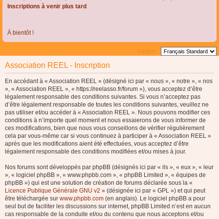
Inscriptions à venir plus tard
À bientôt !
Langue :
Association REEL - Inscription
En accédant à « Association REEL » (désigné ici par « nous », « notre », « nos
», « Association REEL », « https://reelasso.fr/forum »), vous acceptez d’être
légalement responsable des conditions suivantes. Si vous n’acceptez pas
d’être légalement responsable de toutes les conditions suivantes, veuillez ne
pas utiliser et/ou accéder à « Association REEL ». Nous pouvons modifier ces
conditions à n’importe quel moment et nous essaierons de vous informer de
ces modifications, bien que nous vous conseillons de vérifier régulièrement
cela par vous-même car si vous continuez à participer à « Association REEL »
après que les modifications aient été effectuées, vous acceptez d’être
légalement responsable des conditions modifiées et/ou mises à jour.
Nos forums sont développés par phpBB (désignés ici par « ils », « eux », « leur
», « logiciel phpBB », « www.phpbb.com », « phpBB Limited », « équipes de
phpBB ») qui est une solution de création de forums déclarée sous la «
Licence Publique Générale GNU v2
» (désignée ici par « GPL ») et qui peut
être téléchargée sur
www.phpbb.com
(en anglais). Le logiciel phpBB a pour
seul but de faciliter les discussions sur internet, phpBB Limited n’est en aucun
cas responsable de la conduite et/ou du contenu que nous acceptons et/ou