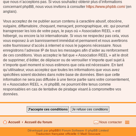
que nous n’acceptons pas. Si vous souhaitez obtenir plus d’informations
concernant phpBB, nous vous invitons à consulter
https://www.phpbb.com/
(en
anglais).
Vous acceptez de ne publier aucun contenu à caractère abusif, obscène,
vulgaire, diffamatoire, choquant, menaçant, pornographique, etc. qui pourrait
transgresser les lois de votre pays, le pays où « Association REEL » est
hébergé, ou encore la loi internationale. Si vous ne respectez pas cela, vous
vous exposez à un bannissement immédiat et permanent et nous avertirons
votre fournisseur d’accès à internet si nous le jugeons nécessaire. Nous
enregistrons l’adresse IP de tous les messages afin d’aider au renforcement
de ces conditions. Vous acceptez le fait que « Association REEL » ait le droit
de supprimer, d’éditer, de déplacer ou de verrouiller n’importe quel sujet à
n’importe quel moment si nous estimons que cela est nécessaire. En tant
qu’utilisateur, vous acceptez que toutes les informations que vous avez
spécifiées soient stockées dans notre base de données. Bien que cette
information ne sera pas diffusée à une tierce partie sans votre consentement,
ni « Association REEL », ni phpBB, ne pourront être tenus comme
responsables en cas de tentative de piratage visant à compromettre vos
données.
Accueil
Accueil du forum
Nous contacter
Développé par
phpBB
® Forum Software © phpBB Limited
Traduction française officielle
©
Maël Soucaze