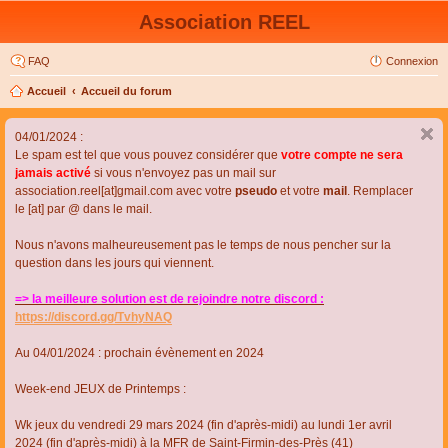
Association REEL
FAQ
Connexion
Accueil
Accueil du forum
04/01/2024 :
Le spam est tel que vous pouvez considérer que
votre compte ne sera
jamais activé
si vous n'envoyez pas un mail sur
association.reel[at]gmail.com avec votre
pseudo
et votre
mail
. Remplacer
le [at] par @ dans le mail.
Nous n'avons malheureusement pas le temps de nous pencher sur la
question dans les jours qui viennent.
=> la meilleure solution est de rejoindre notre discord :
https://discord.gg/TvhyNAQ
Au 04/01/2024 : prochain évènement en 2024
Week-end JEUX de Printemps :
Wk jeux du vendredi 29 mars 2024 (fin d'après-midi) au lundi 1er avril
2024 (fin d'après-midi) à la MFR de Saint-Firmin-des-Près (41)