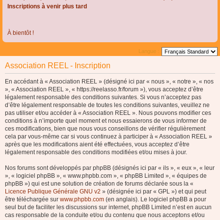
Inscriptions à venir plus tard
À bientôt !
Langue :
Association REEL - Inscription
En accédant à « Association REEL » (désigné ici par « nous », « notre », « nos
», « Association REEL », « https://reelasso.fr/forum »), vous acceptez d’être
légalement responsable des conditions suivantes. Si vous n’acceptez pas
d’être légalement responsable de toutes les conditions suivantes, veuillez ne
pas utiliser et/ou accéder à « Association REEL ». Nous pouvons modifier ces
conditions à n’importe quel moment et nous essaierons de vous informer de
ces modifications, bien que nous vous conseillons de vérifier régulièrement
cela par vous-même car si vous continuez à participer à « Association REEL »
après que les modifications aient été effectuées, vous acceptez d’être
légalement responsable des conditions modifiées et/ou mises à jour.
Nos forums sont développés par phpBB (désignés ici par « ils », « eux », « leur
», « logiciel phpBB », « www.phpbb.com », « phpBB Limited », « équipes de
phpBB ») qui est une solution de création de forums déclarée sous la «
Licence Publique Générale GNU v2
» (désignée ici par « GPL ») et qui peut
être téléchargée sur
www.phpbb.com
(en anglais). Le logiciel phpBB a pour
seul but de faciliter les discussions sur internet, phpBB Limited n’est en aucun
cas responsable de la conduite et/ou du contenu que nous acceptons et/ou