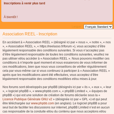
Inscriptions à venir plus tard
À bientôt !
Langue :
Association REEL - Inscription
En accédant à « Association REEL » (désigné ici par « nous », « notre », « nos
», « Association REEL », « https://reelasso.fr/forum »), vous acceptez d’être
légalement responsable des conditions suivantes. Si vous n’acceptez pas
d’être légalement responsable de toutes les conditions suivantes, veuillez ne
pas utiliser et/ou accéder à « Association REEL ». Nous pouvons modifier ces
conditions à n’importe quel moment et nous essaierons de vous informer de
ces modifications, bien que nous vous conseillons de vérifier régulièrement
cela par vous-même car si vous continuez à participer à « Association REEL »
après que les modifications aient été effectuées, vous acceptez d’être
légalement responsable des conditions modifiées et/ou mises à jour.
Nos forums sont développés par phpBB (désignés ici par « ils », « eux », « leur
», « logiciel phpBB », « www.phpbb.com », « phpBB Limited », « équipes de
phpBB ») qui est une solution de création de forums déclarée sous la «
Licence Publique Générale GNU v2
» (désignée ici par « GPL ») et qui peut
être téléchargée sur
www.phpbb.com
(en anglais). Le logiciel phpBB a pour
seul but de faciliter les discussions sur internet, phpBB Limited n’est en aucun
cas responsable de la conduite et/ou du contenu que nous acceptons et/ou