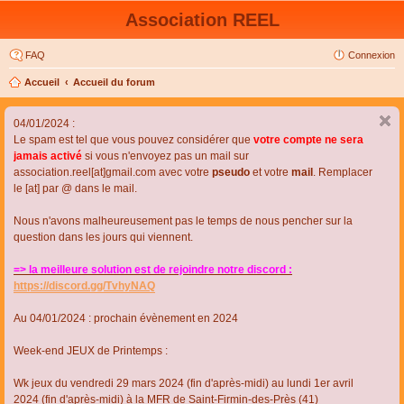
Association REEL
FAQ
Connexion
Accueil
Accueil du forum
04/01/2024 :
Le spam est tel que vous pouvez considérer que
votre compte ne sera
jamais activé
si vous n'envoyez pas un mail sur
association.reel[at]gmail.com avec votre
pseudo
et votre
mail
. Remplacer
le [at] par @ dans le mail.
Nous n'avons malheureusement pas le temps de nous pencher sur la
question dans les jours qui viennent.
=> la meilleure solution est de rejoindre notre discord :
https://discord.gg/TvhyNAQ
Au 04/01/2024 : prochain évènement en 2024
Week-end JEUX de Printemps :
Wk jeux du vendredi 29 mars 2024 (fin d'après-midi) au lundi 1er avril
2024 (fin d'après-midi) à la MFR de Saint-Firmin-des-Près (41)