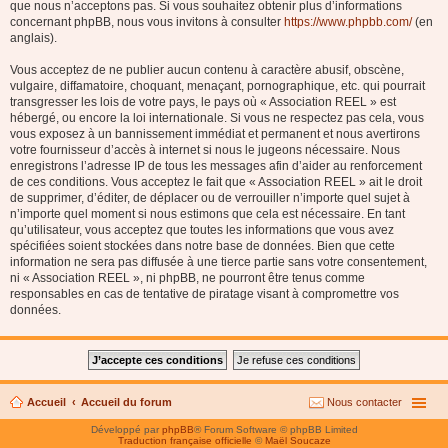
que nous n’acceptons pas. Si vous souhaitez obtenir plus d’informations
concernant phpBB, nous vous invitons à consulter
https://www.phpbb.com/
(en
anglais).
Vous acceptez de ne publier aucun contenu à caractère abusif, obscène,
vulgaire, diffamatoire, choquant, menaçant, pornographique, etc. qui pourrait
transgresser les lois de votre pays, le pays où « Association REEL » est
hébergé, ou encore la loi internationale. Si vous ne respectez pas cela, vous
vous exposez à un bannissement immédiat et permanent et nous avertirons
votre fournisseur d’accès à internet si nous le jugeons nécessaire. Nous
enregistrons l’adresse IP de tous les messages afin d’aider au renforcement
de ces conditions. Vous acceptez le fait que « Association REEL » ait le droit
de supprimer, d’éditer, de déplacer ou de verrouiller n’importe quel sujet à
n’importe quel moment si nous estimons que cela est nécessaire. En tant
qu’utilisateur, vous acceptez que toutes les informations que vous avez
spécifiées soient stockées dans notre base de données. Bien que cette
information ne sera pas diffusée à une tierce partie sans votre consentement,
ni « Association REEL », ni phpBB, ne pourront être tenus comme
responsables en cas de tentative de piratage visant à compromettre vos
données.
Accueil
Accueil du forum
Nous contacter
Développé par
phpBB
® Forum Software © phpBB Limited
Traduction française officielle
©
Maël Soucaze