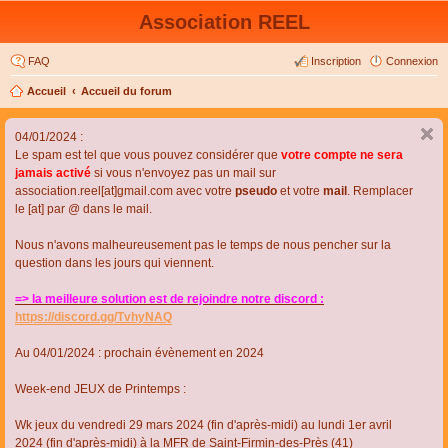
Association REEL
FAQ
Inscription
Connexion
Accueil
Accueil du forum
04/01/2024 :
Le spam est tel que vous pouvez considérer que
votre compte ne sera
jamais activé
si vous n'envoyez pas un mail sur
association.reel[at]gmail.com avec votre
pseudo
et votre
mail
. Remplacer
le [at] par @ dans le mail.
Nous n'avons malheureusement pas le temps de nous pencher sur la
question dans les jours qui viennent.
=> la meilleure solution est de rejoindre notre discord :
https://discord.gg/TvhyNAQ
Au 04/01/2024 : prochain évènement en 2024
Week-end JEUX de Printemps :
Wk jeux du vendredi 29 mars 2024 (fin d'après-midi) au lundi 1er avril
2024 (fin d'après-midi) à la MFR de Saint-Firmin-des-Près (41)