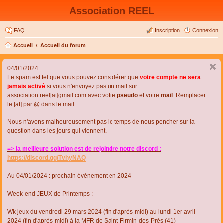
Association REEL
FAQ
Inscription
Connexion
Accueil
Accueil du forum
04/01/2024 :
Le spam est tel que vous pouvez considérer que
votre compte ne sera
jamais activé
si vous n'envoyez pas un mail sur
association.reel[at]gmail.com avec votre
pseudo
et votre
mail
. Remplacer
le [at] par @ dans le mail.
Nous n'avons malheureusement pas le temps de nous pencher sur la
question dans les jours qui viennent.
=> la meilleure solution est de rejoindre notre discord :
https://discord.gg/TvhyNAQ
Au 04/01/2024 : prochain évènement en 2024
Week-end JEUX de Printemps :
Wk jeux du vendredi 29 mars 2024 (fin d'après-midi) au lundi 1er avril
2024 (fin d'après-midi) à la MFR de Saint-Firmin-des-Près (41)