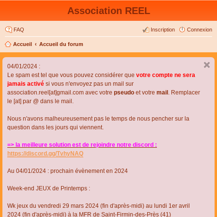
Association REEL
FAQ
Inscription
Connexion
Accueil
Accueil du forum
04/01/2024 :
Le spam est tel que vous pouvez considérer que
votre compte ne sera
jamais activé
si vous n'envoyez pas un mail sur
association.reel[at]gmail.com avec votre
pseudo
et votre
mail
. Remplacer
le [at] par @ dans le mail.
Nous n'avons malheureusement pas le temps de nous pencher sur la
question dans les jours qui viennent.
=> la meilleure solution est de rejoindre notre discord :
https://discord.gg/TvhyNAQ
Au 04/01/2024 : prochain évènement en 2024
Week-end JEUX de Printemps :
Wk jeux du vendredi 29 mars 2024 (fin d'après-midi) au lundi 1er avril
2024 (fin d'après-midi) à la MFR de Saint-Firmin-des-Près (41)