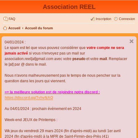
Association REEL
FAQ
Inscription
Connexion
Accueil
Accueil du forum
04/01/2024 :
Le spam est tel que vous pouvez considérer que
votre compte ne sera
jamais activé
si vous n'envoyez pas un mail sur
association.reel[at]gmail.com avec votre
pseudo
et votre
mail
. Remplacer
le [at] par @ dans le mail.
Nous n'avons malheureusement pas le temps de nous pencher sur la
question dans les jours qui viennent.
=> la meilleure solution est de rejoindre notre discord :
https://discord.gg/TvhyNAQ
Au 04/01/2024 : prochain évènement en 2024
Week-end JEUX de Printemps :
Wk jeux du vendredi 29 mars 2024 (fin d'après-midi) au lundi 1er avril
2024 (fin d'après-midi) à la MFR de Saint-Firmin-des-Près (41)