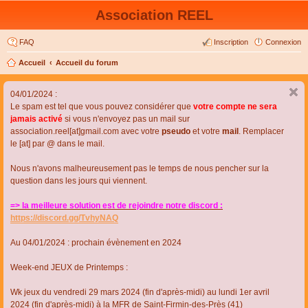
Association REEL
FAQ
Inscription
Connexion
Accueil
Accueil du forum
04/01/2024 :
Le spam est tel que vous pouvez considérer que
votre compte ne sera
jamais activé
si vous n'envoyez pas un mail sur
association.reel[at]gmail.com avec votre
pseudo
et votre
mail
. Remplacer
le [at] par @ dans le mail.
Nous n'avons malheureusement pas le temps de nous pencher sur la
question dans les jours qui viennent.
=> la meilleure solution est de rejoindre notre discord :
https://discord.gg/TvhyNAQ
Au 04/01/2024 : prochain évènement en 2024
Week-end JEUX de Printemps :
Wk jeux du vendredi 29 mars 2024 (fin d'après-midi) au lundi 1er avril
2024 (fin d'après-midi) à la MFR de Saint-Firmin-des-Près (41)