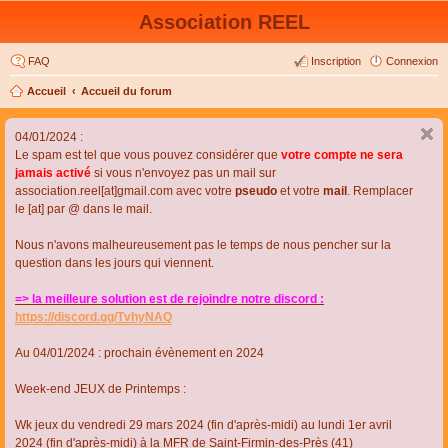
Association REEL
FAQ
Inscription
Connexion
Accueil
Accueil du forum
04/01/2024 :
Le spam est tel que vous pouvez considérer que
votre compte ne sera
jamais activé
si vous n'envoyez pas un mail sur
association.reel[at]gmail.com avec votre
pseudo
et votre
mail
. Remplacer
le [at] par @ dans le mail.
Nous n'avons malheureusement pas le temps de nous pencher sur la
question dans les jours qui viennent.
=> la meilleure solution est de rejoindre notre discord :
https://discord.gg/TvhyNAQ
Au 04/01/2024 : prochain évènement en 2024
Week-end JEUX de Printemps :
Wk jeux du vendredi 29 mars 2024 (fin d'après-midi) au lundi 1er avril
2024 (fin d'après-midi) à la MFR de Saint-Firmin-des-Près (41)