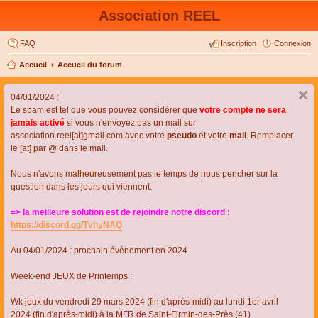
Association REEL
FAQ
Inscription
Connexion
Accueil
Accueil du forum
04/01/2024 :
Le spam est tel que vous pouvez considérer que
votre compte ne sera
jamais activé
si vous n'envoyez pas un mail sur
association.reel[at]gmail.com avec votre
pseudo
et votre
mail
. Remplacer
le [at] par @ dans le mail.
Nous n'avons malheureusement pas le temps de nous pencher sur la
question dans les jours qui viennent.
=> la meilleure solution est de rejoindre notre discord :
https://discord.gg/TvhyNAQ
Au 04/01/2024 : prochain évènement en 2024
Week-end JEUX de Printemps :
Wk jeux du vendredi 29 mars 2024 (fin d'après-midi) au lundi 1er avril
2024 (fin d'après-midi) à la MFR de Saint-Firmin-des-Près (41)