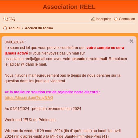
Association REEL
FAQ
Inscription
Connexion
Accueil
Accueil du forum
04/01/2024 :
Le spam est tel que vous pouvez considérer que
votre compte ne sera
jamais activé
si vous n'envoyez pas un mail sur
association.reel[at]gmail.com avec votre
pseudo
et votre
mail
. Remplacer
le [at] par @ dans le mail.
Nous n'avons malheureusement pas le temps de nous pencher sur la
question dans les jours qui viennent.
=> la meilleure solution est de rejoindre notre discord :
https://discord.gg/TvhyNAQ
Au 04/01/2024 : prochain évènement en 2024
Week-end JEUX de Printemps :
Wk jeux du vendredi 29 mars 2024 (fin d'après-midi) au lundi 1er avril
2024 (fin d'après-midi) à la MFR de Saint-Firmin-des-Près (41)