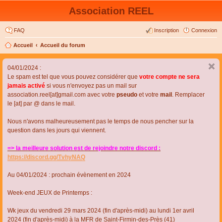
Association REEL
FAQ
Inscription
Connexion
Accueil
Accueil du forum
04/01/2024 :
Le spam est tel que vous pouvez considérer que
votre compte ne sera
jamais activé
si vous n'envoyez pas un mail sur
association.reel[at]gmail.com avec votre
pseudo
et votre
mail
. Remplacer
le [at] par @ dans le mail.
Nous n'avons malheureusement pas le temps de nous pencher sur la
question dans les jours qui viennent.
=> la meilleure solution est de rejoindre notre discord :
https://discord.gg/TvhyNAQ
Au 04/01/2024 : prochain évènement en 2024
Week-end JEUX de Printemps :
Wk jeux du vendredi 29 mars 2024 (fin d'après-midi) au lundi 1er avril
2024 (fin d'après-midi) à la MFR de Saint-Firmin-des-Près (41)