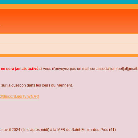
L
 ne sera jamais activé
si vous n'envoyez pas un mail sur association.reel[at]gmai
r la question dans les jours qui viennent.
s://discord.gg/TvhyNAQ
r avril 2024 (fin d'après-midi) à la MFR de Saint-Firmin-des-Près (41)