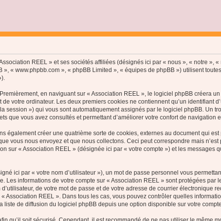
ssociation REEL » et ses sociétés affiliées (désignés ici par « nous », « notre », « 
hpBB », « www.phpbb.com », « phpBB Limited », « équipes de phpBB ») utilisent toutes
).
Premièrement, en naviguant sur « Association REEL », le logiciel phpBB créera un c
de votre ordinateur. Les deux premiers cookies ne contiennent qu’un identifiant d’util
e la session ») qui vous sont automatiquement assignés par le logiciel phpBB. Un t
jets que vous avez consultés et permettant d’améliorer votre confort de navigation en 
ns également créer une quatrième sorte de cookies, externes au document qui est p
ue vous nous envoyez et que nous collectons. Ceci peut correspondre mais n’est pas
n sur « Association REEL » (désignée ici par « votre compte ») et les messages que
gné ici par « votre nom d’utilisateur »), un mot de passe personnel vous permettan
e. Les informations de votre compte sur « Association REEL » sont protégées par l
d’utilisateur, de votre mot de passe et de votre adresse de courrier électronique r
on de « Association REEL ». Dans tous les cas, vous pouvez contrôler quelles inform
 liste de diffusion du logiciel phpBB depuis une option disponible sur votre compte
in qu’il soit sécurisé. Cependant, il est recommandé de ne pas utiliser le même mot