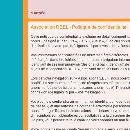
À bientôt !
Association REEL - Politique de confidentialité
Cette politique de confidentialité explique en détail comment « A
phpBB (désigné ici par « ils », « eux », « leur », « logiciel p
d’utilisation de votre part (désignées ici par « vos informations »
Vos informations sont collectées de deux manières différentes. 
téléchargés dans les fichiers temporaires du navigateur internet 
identifiant de session anonyme (désigné ici par « identifiant d
sujets de « Association REEL », archivant de ce fait tous les su
Lors de votre navigation sur « Association REEL », nous pouvo
phpBB. La seconde manière est de récupérer les informations q
anonyme (désignée ici par « messages anonymes »), l’inscriptio
connexion (désignés ici par « vos messages »).
Votre compte contiendra au minimum un identifiant unique (dési
de passe ») et une adresse de courrier électronique personnell
nous héberge. Toutes les informations, en-dehors de votre nom 
d’inscription, sont obligatoires ou facultatives, à la discréti
De plus, vous pouvez faire le choix de vous abonner ou non à la
Votre mot de passe est crypté (par un cryptage à sens unique) af