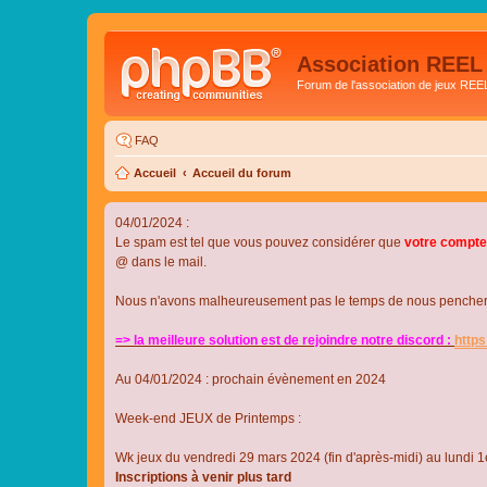
Association REEL
Forum de l'association de jeux REE
FAQ
Accueil
Accueil du forum
04/01/2024 :
Le spam est tel que vous pouvez considérer que
votre compte
@ dans le mail.
Nous n'avons malheureusement pas le temps de nous pencher su
=> la meilleure solution est de rejoindre notre discord :
http
Au 04/01/2024 : prochain évènement en 2024
Week-end JEUX de Printemps :
Wk jeux du vendredi 29 mars 2024 (fin d'après-midi) au lundi 1e
Inscriptions à venir plus tard