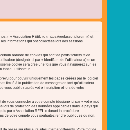
nos », « Association REEL », « https://reelasso.fr/forum ») et
 les informations qui ont collectées lors des sessions
ertain nombre de cookies qui sont de petits fichiers texte
isateur (désigné ici par « identifiant de l’utilisateur ») et un
roisième cookie sera créé une fois que vous naviguerez sur les
tant qu’utilisateur.
révu pour couvrir uniquement les pages créées par le logiciel
 limité à la publication de messages en tant qu’utilisateur
 vous publiez après votre inscription et lors de votre
t de vous connecter à votre compte (désigné ici par « votre mot
es lois de protection des données applicables dans le pays qui
equis par « Association REEL » durant la procédure
ations de votre compte vous souhaitez rendre publiques ou non.
.
 de passe sur plusieurs sites internet différents. Votre mot de